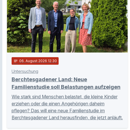
notes
06
. August 2026 12:30
Untersuchung
Berchtesgadener Land: Neue
Familienstudie soll Belastungen aufzeigen
Wie stark sind Menschen belastet, die kleine Kinder
erziehen oder die einen Angehörigen daheim
pflegen? Das will eine neue Familienstudie im
Berchtesgadener Land herausfinden, die jetzt anläuft.