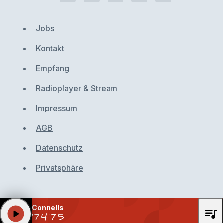
Jobs
Kontakt
Empfang
Radioplayer & Stream
Impressum
AGB
Datenschutz
Privatsphäre
Connells
queue_music
play_arrow
'74'75