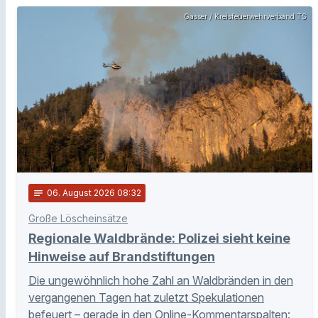
Gasser / Kreisfeuerwehrverband TS
notes
06
. August 2026 08:32
Große Löscheinsätze
Regionale Waldbrände: Polizei sieht keine
Hinweise auf Brandstiftungen
Die ungewöhnlich hohe Zahl an Waldbränden in den
vergangenen Tagen hat zuletzt Spekulationen
befeuert – gerade in den Online-Kommentarspalten: