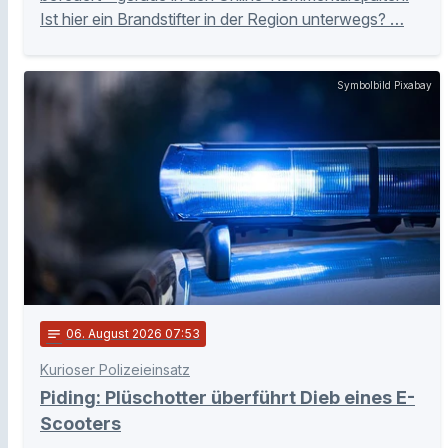
Ist hier ein Brandstifter in der Region unterwegs? …
Symbolbild Pixabay
notes
06
. August 2026 07:53
Kurioser Polizeieinsatz
Piding: Plüschotter überführt Dieb eines E-
Scooters