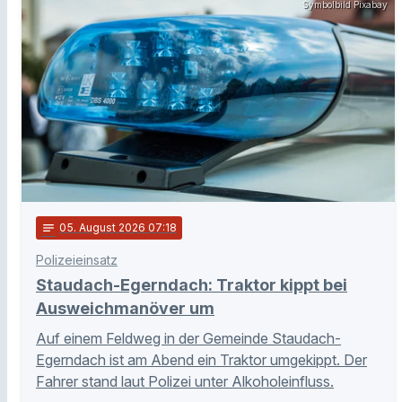
Symbolbild Pixabay
notes
05
. August 2026 07:18
Polizeieinsatz
Staudach-Egerndach: Traktor kippt bei
Ausweichmanöver um
Auf einem Feldweg in der Gemeinde Staudach-
Egerndach ist am Abend ein Traktor umgekippt. Der
Fahrer stand laut Polizei unter Alkoholeinfluss.