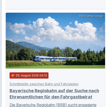
BRB/Dietmar Denger
notes
05
. August 2026 04:15
Schnittstelle zwischen Bahn und Fahrgästen
Bayerische Regiobahn auf der Suche nach
Ehrenamtlichen für den Fahrgastbeirat
Die Bayerische Regiobahn (BRB) sucht engagierte