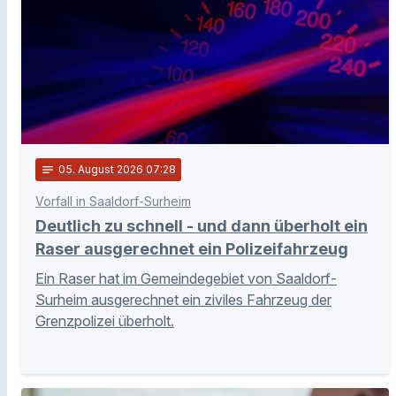
notes
05
. August 2026 07:28
Vorfall in Saaldorf-Surheim
Deutlich zu schnell - und dann überholt ein
Raser ausgerechnet ein Polizeifahrzeug
Ein Raser hat im Gemeindegebiet von Saaldorf-
Surheim ausgerechnet ein ziviles Fahrzeug der
Grenzpolizei überholt.