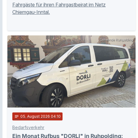
Fahrgäste für ihren Fahrgastbeirat im Netz
Chiemgau-Inntal.
Gemeinde Ruhpolding
notes
05
. August 2026 04:10
Bedarfsverkehr
Ein Monat Rufbus "DORLI" in Ruhpolding: