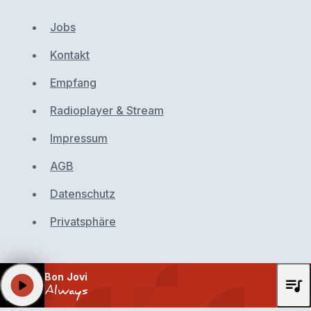
Jobs
Kontakt
Empfang
Radioplayer & Stream
Impressum
AGB
Datenschutz
Privatsphäre
Bon Jovi
queue_music
play_arrow
Always