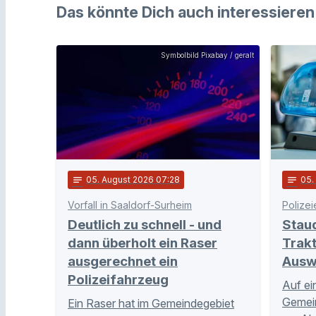
Das könnte Dich auch interessieren
Symbolbild Pixabay / geralt
notes
05
. August 2026 07:28
notes
05
Vorfall in Saaldorf-Surheim
Polizei
Deutlich zu schnell - und
Stau
dann überholt ein Raser
Trakt
ausgerechnet ein
Ausw
Polizeifahrzeug
Auf ei
Gemei
Ein Raser hat im Gemeindegebiet