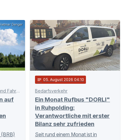
ietmar Denger
Gemeinde Ruhpolding
notes
05
. August 2026 04:10
Schnittstelle zwischen Bahn und Fahrgästen
Bedarfsverkehr
n auf
Ein Monat Rufbus "DORLI"
in Ruhpolding:
en
Verantwortliche mit erster
Bilanz sehr zufrieden
 (BRB)
Seit rund einem Monat ist in