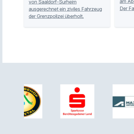
am Abe
von Saaldorf-Surheim
Der Fa
ausgerechnet ein ziviles Fahrzeug
der Grenzpolizei überholt.