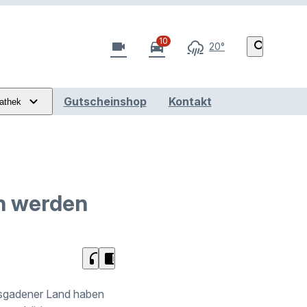
10
videocam
directions_car
search
20°
Gutscheinshop
Kontakt
athek
n werden
headphones
chrome_reader_mode
esgadener Land haben