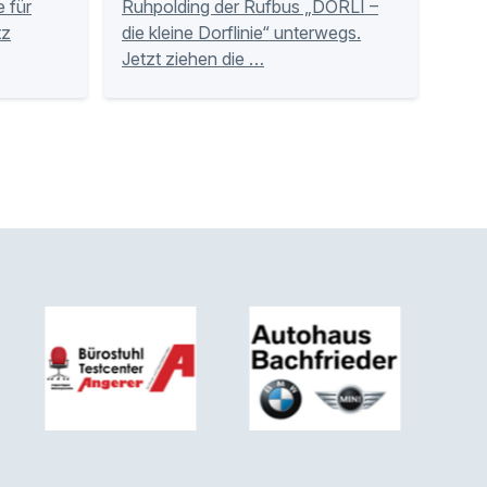
 für
Ruhpolding der Rufbus „DORLI –
tz
die kleine Dorflinie“ unterwegs.
Jetzt ziehen die …