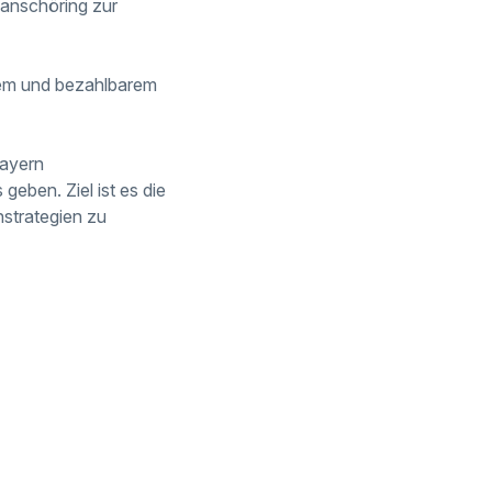
chanschöring zur
tem und bezahlbarem
bayern
eben. Ziel ist es die
strategien zu