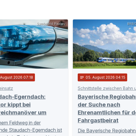
Symbolbild Pixabay
BRB/D
. August 2026 07:18
notes
05
. August 2026 04:15
einsatz
dach-Egerndach:
Bayerische Regiobah
or kippt bei
der Suche nach
eichmanöver um
Ehrenamtlichen für d
Fahrgastbeirat
nem Feldweg in der
nde Staudach-Egerndach ist
Die Bayerische Regiobahn