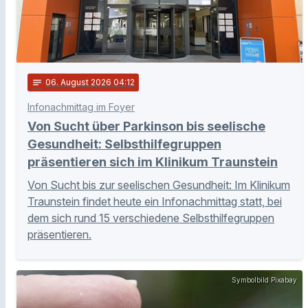
notes
06
. August 2026 04:12
Infonachmittag im Foyer
Von Sucht über Parkinson bis seelische
Gesundheit: Selbsthilfegruppen
präsentieren sich im Klinikum Traunstein
Von Sucht bis zur seelischen Gesundheit: Im Klinikum
Traunstein findet heute ein Infonachmittag statt, bei
dem sich rund 15 verschiedene Selbsthilfegruppen
präsentieren.
Symbolbild Pixabay