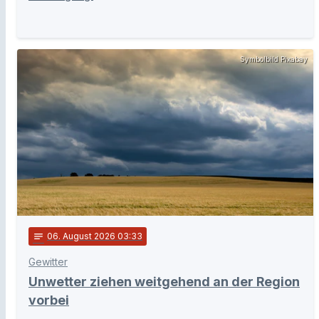
Symbolbild Pixabay
notes
06
. August 2026 03:33
Gewitter
Unwetter ziehen weitgehend an der Region
vorbei