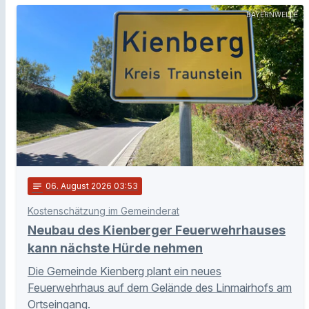
BAYERNWELLE
notes
06
. August 2026 03:53
Kostenschätzung im Gemeinderat
Neubau des Kienberger Feuerwehrhauses
kann nächste Hürde nehmen
Die Gemeinde Kienberg plant ein neues
Feuerwehrhaus auf dem Gelände des Linmairhofs am
Ortseingang.