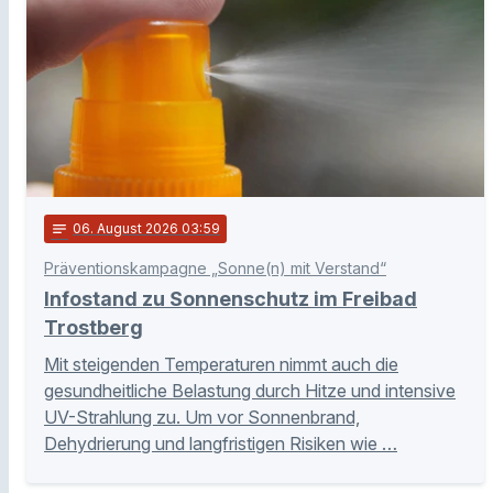
notes
06
. August 2026 03:59
Präventionskampagne „Sonne(n) mit Verstand“
Infostand zu Sonnenschutz im Freibad
Trostberg
Mit steigenden Temperaturen nimmt auch die
gesundheitliche Belastung durch Hitze und intensive
UV-Strahlung zu. Um vor Sonnenbrand,
Dehydrierung und langfristigen Risiken wie …