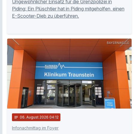
Ungewöhnlicher Einsatz für die Grenzpolizei in
Piding: Ein Plüschtier hat in Piding mitgeholfen, einen
E-Scooter-Dieb zu überführen.
BAYERNWELLE
notes
06
. August 2026 04:12
Infonachmittag im Foyer