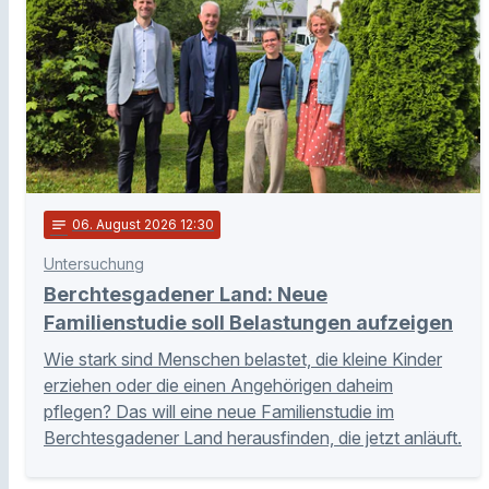
notes
06
. August 2026 12:30
Untersuchung
Berchtesgadener Land: Neue
Familienstudie soll Belastungen aufzeigen
Wie stark sind Menschen belastet, die kleine Kinder
erziehen oder die einen Angehörigen daheim
pflegen? Das will eine neue Familienstudie im
Berchtesgadener Land herausfinden, die jetzt anläuft.