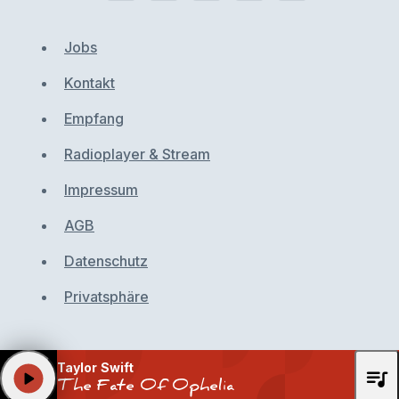
Jobs
Kontakt
Empfang
Radioplayer & Stream
Impressum
AGB
Datenschutz
Privatsphäre
Taylor Swift
queue_music
play_arrow
The Fate Of Ophelia