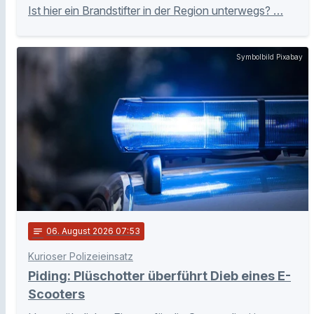
Ist hier ein Brandstifter in der Region unterwegs? …
Symbolbild Pixabay
notes
06
. August 2026 07:53
Kurioser Polizeieinsatz
Piding: Plüschotter überführt Dieb eines E-
Scooters