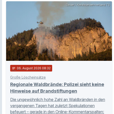
Gasser / Kreisfeuerwehrverband TS
notes
06
. August 2026 08:32
Große Löscheinsätze
Regionale Waldbrände: Polizei sieht keine
Hinweise auf Brandstiftungen
Die ungewöhnlich hohe Zahl an Waldbränden in den
vergangenen Tagen hat zuletzt Spekulationen
befeuert – gerade in den Online-Kommentarspalten: