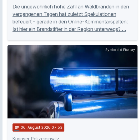
Die ungewöhnlich hohe Zahl an Waldbränden in den
vergangenen Tagen hat zuletzt Spekulationen
befeuert – gerade in den Online-Kommentarspalten:
Ist hier ein Brandstifter in der Region unterwegs? …
Symbolbild Pixabay
notes
06
. August 2026 07:53
Kurioser Polizeieinsatz