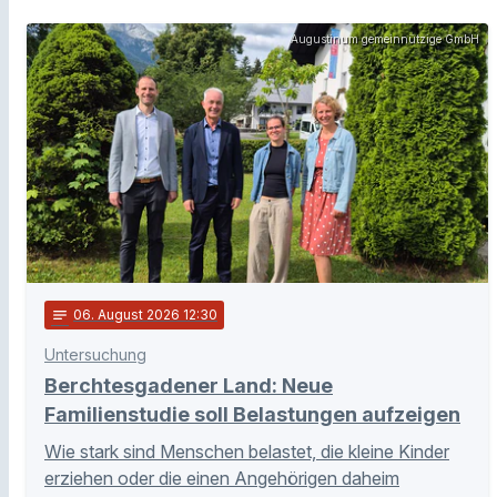
Augustinum gemeinnützige GmbH
notes
06
. August 2026 12:30
Untersuchung
Berchtesgadener Land: Neue
Familienstudie soll Belastungen aufzeigen
Wie stark sind Menschen belastet, die kleine Kinder
erziehen oder die einen Angehörigen daheim