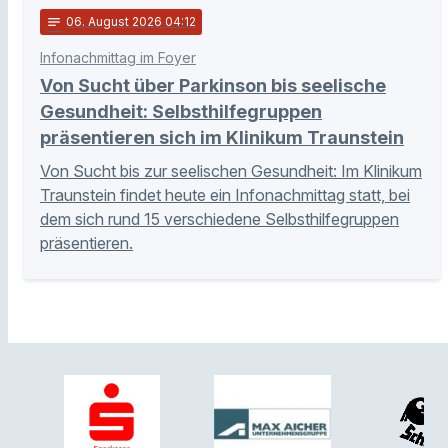
notes
06
. August 2026 04:12
Infonachmittag im Foyer
Von Sucht über Parkinson bis seelische
Gesundheit: Selbsthilfegruppen
präsentieren sich im Klinikum Traunstein
Von Sucht bis zur seelischen Gesundheit: Im Klinikum
Traunstein findet heute ein Infonachmittag statt, bei
dem sich rund 15 verschiedene Selbsthilfegruppen
präsentieren.