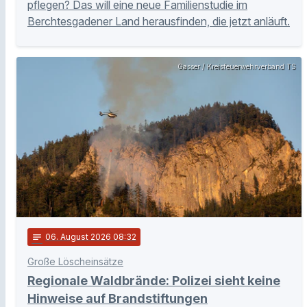
pflegen? Das will eine neue Familienstudie im
Berchtesgadener Land herausfinden, die jetzt anläuft.
Gasser / Kreisfeuerwehrverband TS
notes
06
. August 2026 08:32
Große Löscheinsätze
Regionale Waldbrände: Polizei sieht keine
Hinweise auf Brandstiftungen