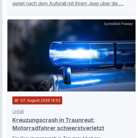
geriet nach dem Aufprall mit ihrem Jeep über die …
Symbolbild Pixabay
notes
07
. August 2026 14:02
Unfall
Kreuzungscrash in Traunreut:
Motorradfahrer schwerstverletzt