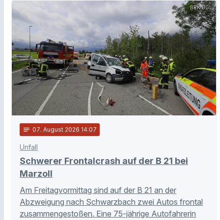
BRK BGL
notes
07
. August 2026 14:07
Unfall
Schwerer Frontalcrash auf der B 21 bei
Marzoll
Am Freitagvormittag sind auf der B 21 an der
Abzweigung nach Schwarzbach zwei Autos frontal
zusammengestoßen. Eine 75-jährige Autofahrerin