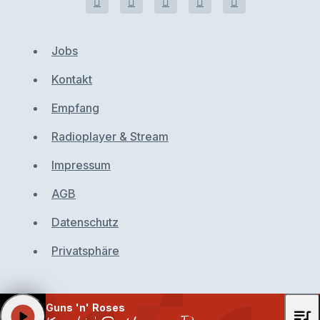
Jobs
Kontakt
Empfang
Radioplayer & Stream
Impressum
AGB
Datenschutz
Privatsphäre
Guns 'n' Roses
queue_music
play_arrow