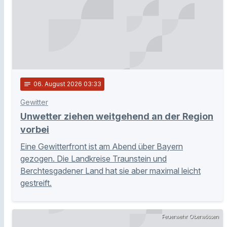
notes
06
. August 2026 03:33
Gewitter
Unwetter ziehen weitgehend an der Region
vorbei
Eine Gewitterfront ist am Abend über Bayern
gezogen. Die Landkreise Traunstein und
Berchtesgadener Land hat sie aber maximal leicht
gestreift.
Feuerwehr Oberwössen