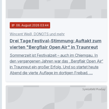
notes
06
. August 2026 03:44
Wincent Weiß, DONOTS und mehr
Drei Tage Festival-Stimmung: Auftakt zum
vierten "Bergflair Open Air" in Traunreut
Sommerzeit ist Festivalzeit – auch im Chiemgau. In
den vergangenen Jahren war das „Bergflair Open Air“
in Traunreut ein großer Erfolg. Und so startet heute
Abend die vierte Auflage im dortigen Freibad. …
Symbolbild Pixabay