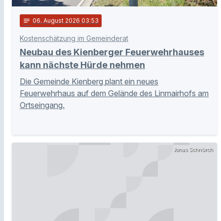
notes
06
. August 2026 03:53
Kostenschätzung im Gemeinderat
Neubau des Kienberger Feuerwehrhauses
kann nächste Hürde nehmen
Die Gemeinde Kienberg plant ein neues
Feuerwehrhaus auf dem Gelände des Linmairhofs am
Ortseingang.
Jonas Schnürch