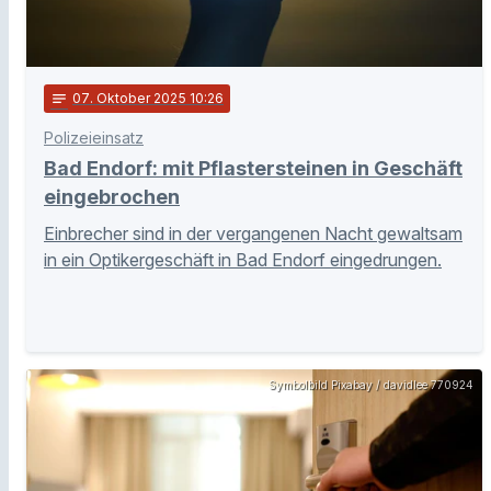
notes
07
. Oktober 2025 10:26
Polizeieinsatz
Bad Endorf: mit Pflastersteinen in Geschäft
eingebrochen
Einbrecher sind in der vergangenen Nacht gewaltsam
in ein Optikergeschäft in Bad Endorf eingedrungen.
Symbolbild Pixabay / davidlee 770924