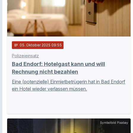
notes
05
. Oktober 2025 09:55
Polizeieinsatz
Bad Endorf: Hotelgast kann und will
Rechnung nicht bezahlen
Eine (potenzielle) Einmietbetrügerin hat in Bad Endorf
ein Hotel wieder verlassen müssen.
Symbolbild Pixabay