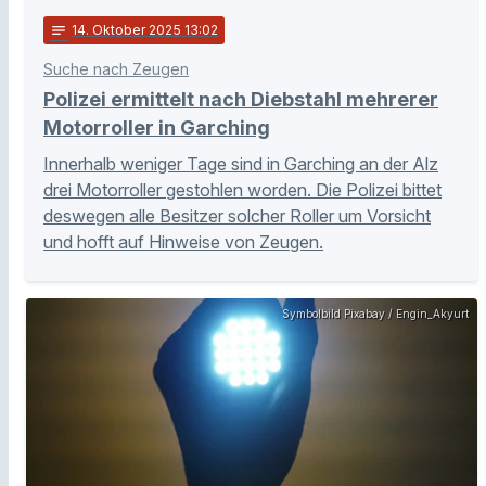
notes
14
. Oktober 2025 13:02
Suche nach Zeugen
Polizei ermittelt nach Diebstahl mehrerer
Motorroller in Garching
Innerhalb weniger Tage sind in Garching an der Alz
drei Motorroller gestohlen worden. Die Polizei bittet
deswegen alle Besitzer solcher Roller um Vorsicht
und hofft auf Hinweise von Zeugen.
Symbolbild Pixabay / Engin_Akyurt