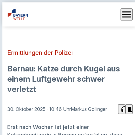
menu
Ermittlungen der Polizei
Bernau: Katze durch Kugel aus
einem Luftgewehr schwer
verletzt
headphones
chrome_reader_mode
30. Oktober 2025
· 10:46 Uhr
Markus Gollinger
Erst nach Wochen ist jetzt einer
Katzenbesitzerin in Bernau aufgefallen, dass