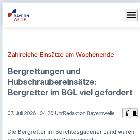
menu
Zahlreiche Einsätze am Wochenende
Bergrettungen und
Hubschraubereinsätze:
Bergretter im BGL viel gefordert
headphones
chrome_reader_mode
07. Juli 2026
· 04:26 Uhr
Redaktion Bayernwelle
Die Bergretter im Berchtesgadener Land waren
am Wochenende im Dauereinsatz.