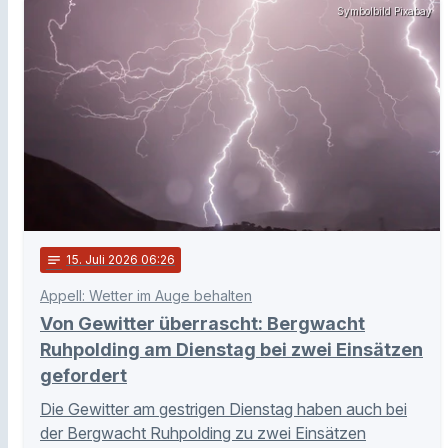
Symbolbild Pixabay
notes
15
. Juli 2026 06:26
Appell: Wetter im Auge behalten
Von Gewitter überrascht: Bergwacht
Ruhpolding am Dienstag bei zwei Einsätzen
gefordert
Die Gewitter am gestrigen Dienstag haben auch bei
der Bergwacht Ruhpolding zu zwei Einsätzen