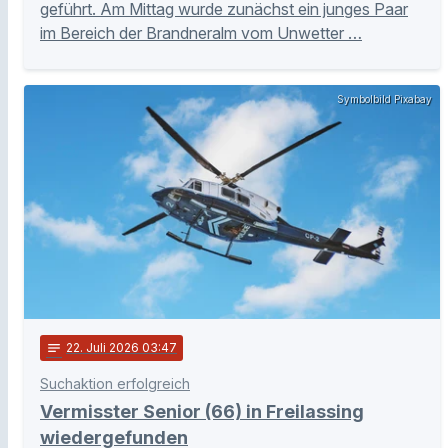
geführt. Am Mittag wurde zunächst ein junges Paar
im Bereich der Brandneralm vom Unwetter …
Symbolbild Pixabay
notes
22
. Juli 2026 03:47
Suchaktion erfolgreich
Vermisster Senior (66) in Freilassing
wiedergefunden