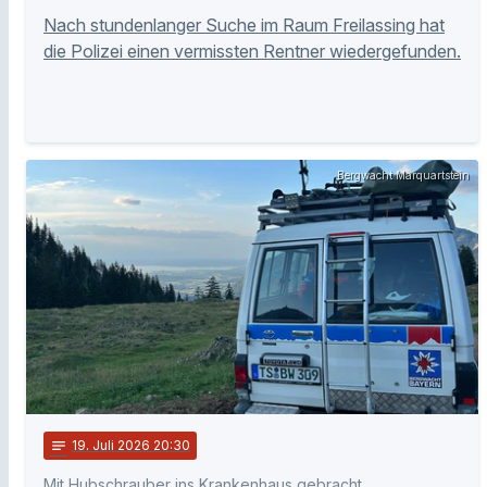
Nach stundenlanger Suche im Raum Freilassing hat
die Polizei einen vermissten Rentner wiedergefunden.
Bergwacht Marquartstein
notes
19
. Juli 2026 20:30
Mit Hubschrauber ins Krankenhaus gebracht