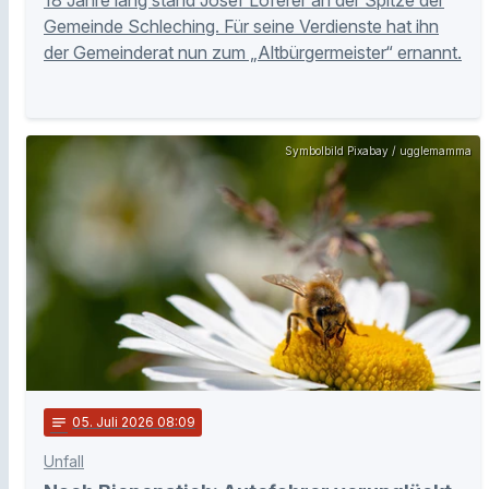
Gemeinde Schleching. Für seine Verdienste hat ihn
der Gemeinderat nun zum „Altbürgermeister“ ernannt.
Symbolbild Pixabay / ugglemamma
notes
05
. Juli 2026 08:09
Unfall