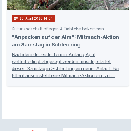
notes
23
. April 2026 14:04
Kulturlandschaft pflegen & Einblicke bekommen
"Anpacken auf der Alm": Mitmach-Aktion
am Samstag in Schleching
Nachdem der erste Termin Anfang April
wetterbedingt abgesagt werden musste, startet
diesen Samstag in Schleching ein neuer Anlauf: Bei
Ettenhausen steht eine Mitmach-Aktion ein, zu …