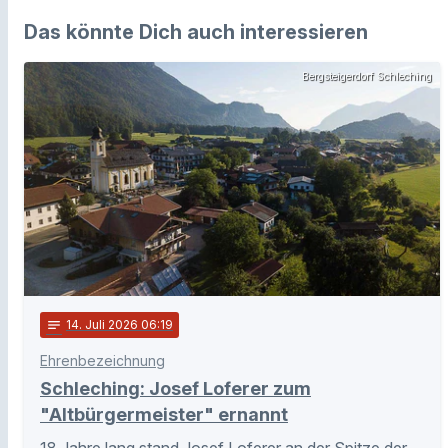
Das könnte Dich auch interessieren
Bergsteigerdorf Schleching
notes
14
. Juli 2026 06:19
Ehrenbezeichnung
Schleching: Josef Loferer zum
"Altbürgermeister" ernannt
18 Jahre lang stand Josef Loferer an der Spitze der