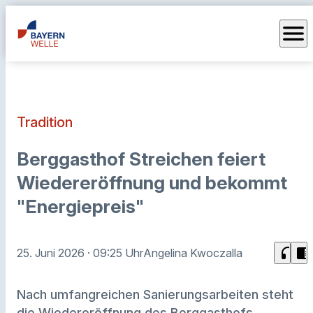
menu
Tradition
Berggasthof Streichen feiert
Wiedereröffnung und bekommt
"Energiepreis"
headphones
chrome_reader_mode
25. Juni 2026
· 09:25 Uhr
Angelina Kwoczalla
Nach umfangreichen Sanierungsarbeiten steht
die Wiedereröffnung des Berggasthofs