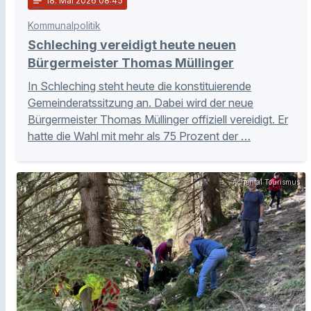
notes
18
. Mai 2026 08:45
Kommunalpolitik
Schleching vereidigt heute neuen
Bürgermeister Thomas Müllinger
In Schleching steht heute die konstituierende
Gemeinderatssitzung an. Dabei wird der neue
Bürgermeister Thomas Müllinger offiziell vereidigt. Er
hatte die Wahl mit mehr als 75 Prozent der …
Achental Tourismus