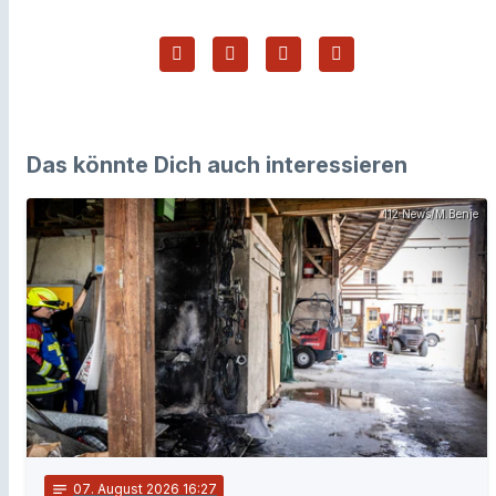
Das könnte Dich auch interessieren
112 News/M.Benje
notes
07
. August 2026 16:27