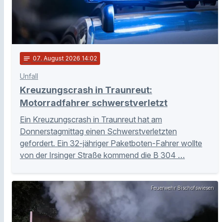
notes
07
. August 2026 14:02
Unfall
Kreuzungscrash in Traunreut:
Motorradfahrer schwerstverletzt
Ein Kreuzungscrash in Traunreut hat am
Donnerstagmittag einen Schwerstverletzten
gefordert. Ein 32-jähriger Paketboten-Fahrer wollte
von der Irsinger Straße kommend die B 304 …
Feuerwehr Bischofswiesen