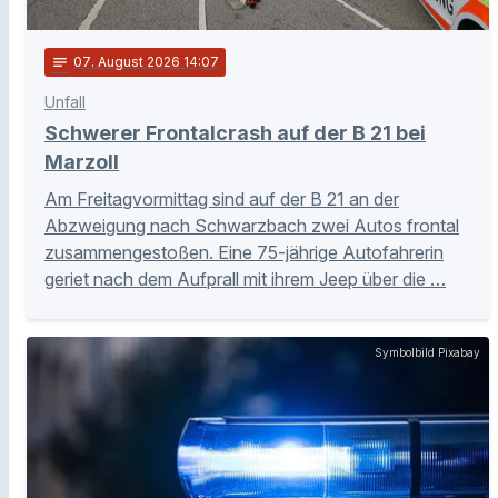
notes
07
. August 2026 14:07
Unfall
Schwerer Frontalcrash auf der B 21 bei
Marzoll
Am Freitagvormittag sind auf der B 21 an der
Abzweigung nach Schwarzbach zwei Autos frontal
zusammengestoßen. Eine 75-jährige Autofahrerin
geriet nach dem Aufprall mit ihrem Jeep über die …
Symbolbild Pixabay