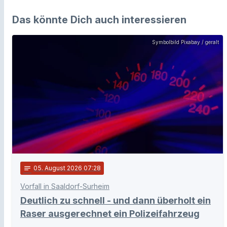
Das könnte Dich auch interessieren
Symbolbild Pixabay / geralt
notes
05
. August 2026 07:28
Vorfall in Saaldorf-Surheim
Deutlich zu schnell - und dann überholt ein
Raser ausgerechnet ein Polizeifahrzeug