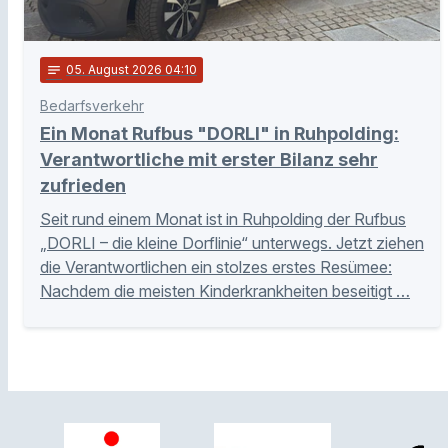
notes
05
. August 2026 04:10
Bedarfsverkehr
Ein Monat Rufbus "DORLI" in Ruhpolding:
Verantwortliche mit erster Bilanz sehr
zufrieden
Seit rund einem Monat ist in Ruhpolding der Rufbus
„DORLI – die kleine Dorflinie“ unterwegs. Jetzt ziehen
die Verantwortlichen ein stolzes erstes Resümee:
Nachdem die meisten Kinderkrankheiten beseitigt …