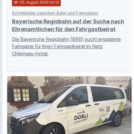
notes
05
. August 2026 04:15
Schnittstelle zwischen Bahn und Fahrgästen
Bayerische Regiobahn auf der Suche nach
Ehrenamtlichen für den Fahrgastbeirat
Die Bayerische Regiobahn (BRB) sucht engagierte
Fahrgäste für ihren Fahrgastbeirat im Netz
Chiemgau-Inntal.
Gemeinde Ruhpolding