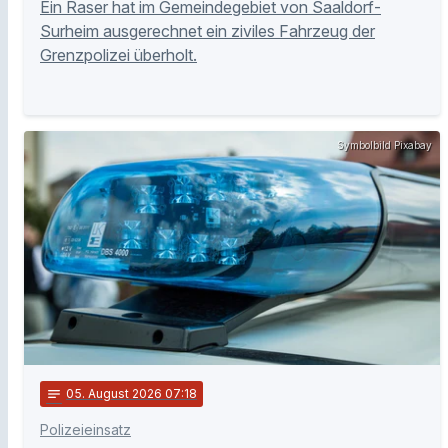
Ein Raser hat im Gemeindegebiet von Saaldorf-
Surheim ausgerechnet ein ziviles Fahrzeug der
Grenzpolizei überholt.
Symbolbild Pixabay
notes
05
. August 2026 07:18
Polizeieinsatz