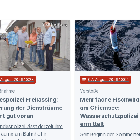
Stadt Freilassing
 August 2026 10:27
notes
07
. August 2026 10:04
ßnahme
Verstöße
spolizei Freilassing:
Mehrfache Fischwild
erung der Diensträume
am Chiemsee:
t gut voran
Wasserschutzpolizei
ermittelt
ndespolizei lässt derzeit ihre
räume am Bahnhof in
Seit Beginn der Sommerfer