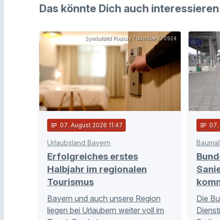
Das könnte Dich auch interessieren
Symbolbild Pixabay / davidlee 770924
notes
07
. August 2026 11:47
notes
07
.
Urlaubsland Bayern
Bauma
Erfolgreiches erstes
Bunde
Halbjahr im regionalen
Sani
Tourismus
komm
Bayern und auch unsere Region
Die Bu
liegen bei Urlaubern weiter voll im
Dienst