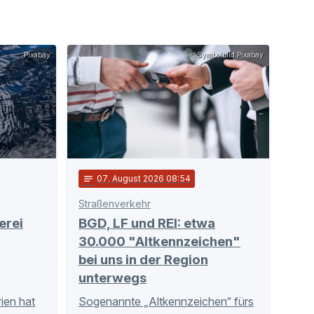
Pixabay
Symbolbild Pixabay
notes
07
. August 2026 08:54
Straßenverkehr
erei
BGD, LF und REI: etwa
30.000 "Altkennzeichen"
bei uns in der Region
unterwegs
ien hat
Sogenannte „Altkennzeichen“ fürs