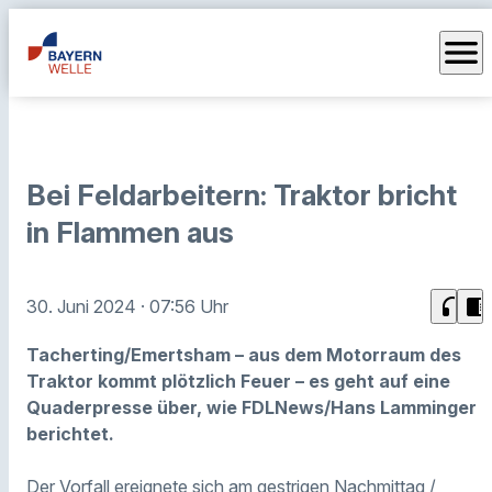
menu
Bei Feldarbeitern: Traktor bricht
in Flammen aus
headphones
chrome_reader_mode
30. Juni 2024
· 07:56 Uhr
Tacherting/Emertsham – aus dem Motorraum des
Traktor kommt plötzlich Feuer – es geht auf eine
Quaderpresse über, wie FDLNews/Hans Lamminger
berichtet.
Der Vorfall ereignete sich am gestrigen Nachmittag /