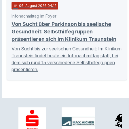
notes
06
. August 2026 04:12
Infonachmittag im Foyer
Von Sucht über Parkinson bis seelische
Gesundheit: Selbsthilfegruppen
präsentieren sich im Klinikum Traunstein
Von Sucht bis zur seelischen Gesundheit: Im Klinikum
Traunstein findet heute ein Infonachmittag statt, bei
dem sich rund 15 verschiedene Selbsthilfegruppen
präsentieren.