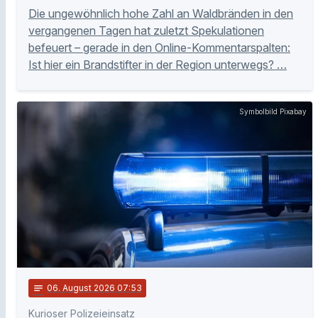
Die ungewöhnlich hohe Zahl an Waldbränden in den
vergangenen Tagen hat zuletzt Spekulationen
befeuert – gerade in den Online-Kommentarspalten:
Ist hier ein Brandstifter in der Region unterwegs? …
Symbolbild Pixabay
notes
06
. August 2026 07:53
Kurioser Polizeieinsatz