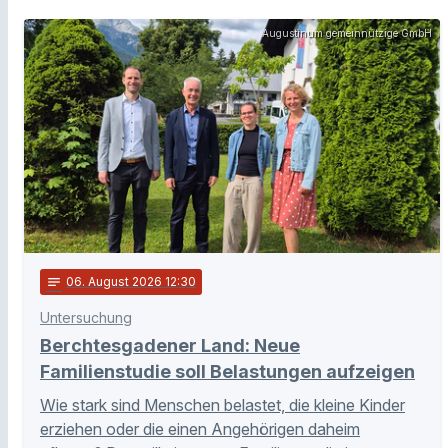
Augustinum gemeinnützige GmbH
notes
06
. August 2026 12:30
Untersuchung
Berchtesgadener Land: Neue
Familienstudie soll Belastungen aufzeigen
Wie stark sind Menschen belastet, die kleine Kinder
erziehen oder die einen Angehörigen daheim