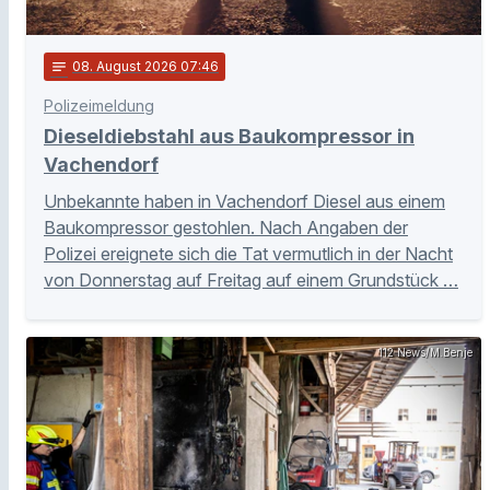
notes
08
. August 2026 07:46
Polizeimeldung
Dieseldiebstahl aus Baukompressor in
Vachendorf
Unbekannte haben in Vachendorf Diesel aus einem
Baukompressor gestohlen. Nach Angaben der
Polizei ereignete sich die Tat vermutlich in der Nacht
von Donnerstag auf Freitag auf einem Grundstück …
112 News/M.Benje