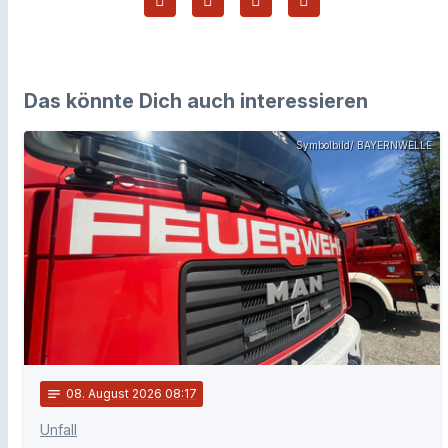
Das könnte Dich auch interessieren
Symbolbild/ BAYERNWELLE
notes
08
. August 2026 08:17
Unfall