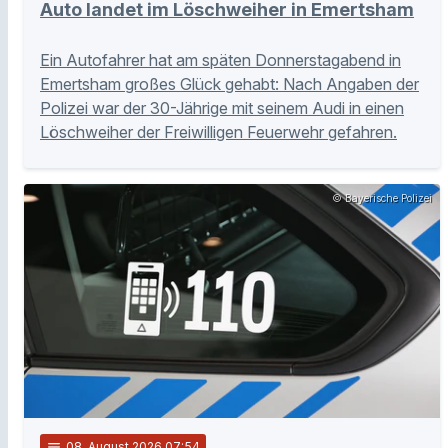
Auto landet im Löschweiher in Emertsham
Ein Autofahrer hat am späten Donnerstagabend in
Emertsham großes Glück gehabt: Nach Angaben der
Polizei war der 30-Jährige mit seinem Audi in einen
Löschweiher der Freiwilligen Feuerwehr gefahren.
© Bayerische Polizei
notes
08
. August 2026 07:54