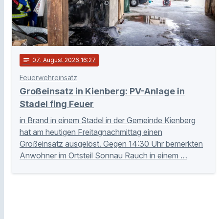
notes
07
. August 2026 16:27
Feuerwehreinsatz
Großeinsatz in Kienberg: PV-Anlage in
Stadel fing Feuer
in Brand in einem Stadel in der Gemeinde Kienberg
hat am heutigen Freitagnachmittag einen
Großeinsatz ausgelöst. Gegen 14:30 Uhr bemerkten
Anwohner im Ortsteil Sonnau Rauch in einem …