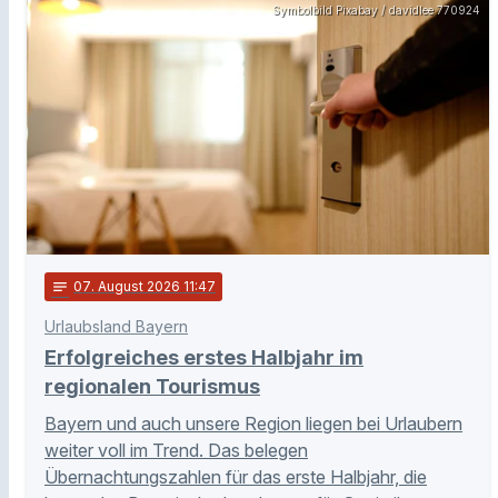
Symbolbild Pixabay / davidlee 770924
notes
07
. August 2026 11:47
Urlaubsland Bayern
Erfolgreiches erstes Halbjahr im
regionalen Tourismus
Bayern und auch unsere Region liegen bei Urlaubern
weiter voll im Trend. Das belegen
Übernachtungszahlen für das erste Halbjahr, die