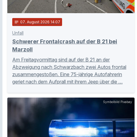
notes
07
. August 2026 14:07
Unfall
Schwerer Frontalcrash auf der B 21 bei
Marzoll
Am Freitagvormittag sind auf der B 21 an der
Abzweigung nach Schwarzbach zwei Autos frontal
zusammengestoßen. Eine 75-jährige Autofahrerin
geriet nach dem Aufprall mit ihrem Jeep über die …
Symbolbild Pixabay