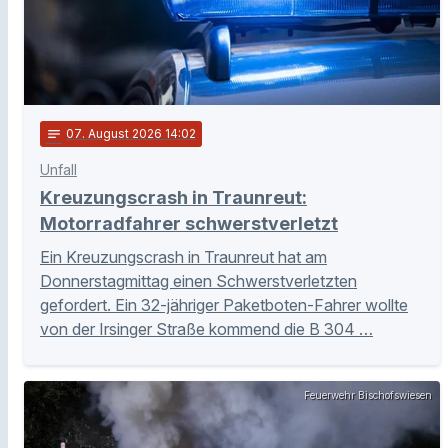
notes
07
. August 2026 14:02
Unfall
Kreuzungscrash in Traunreut:
Motorradfahrer schwerstverletzt
Ein Kreuzungscrash in Traunreut hat am
Donnerstagmittag einen Schwerstverletzten
gefordert. Ein 32-jähriger Paketboten-Fahrer wollte
von der Irsinger Straße kommend die B 304 …
Feuerwehr Bischofswiesen