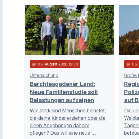
Augustinum gemeinnützige GmbH
notes
06
. August 2026 12:30
notes
06
Untersuchung
Große 
Berchtesgadener Land:
Regi
Neue Familienstudie soll
Poliz
Belastungen aufzeigen
auf B
Wie stark sind Menschen belastet,
Die un
die kleine Kinder erziehen oder die
Waldb
einen Angehörigen daheim
Tagen 
pflegen? Das will eine neue …
befeue