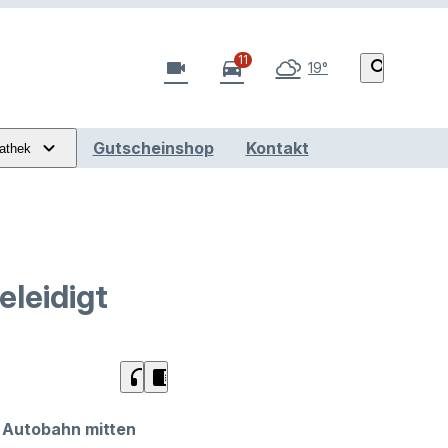
11
videocam
directions_car
search
19°
Gutscheinshop
Kontakt
athek
eleidigt
headphones
chrome_reader_mode
r Autobahn mitten