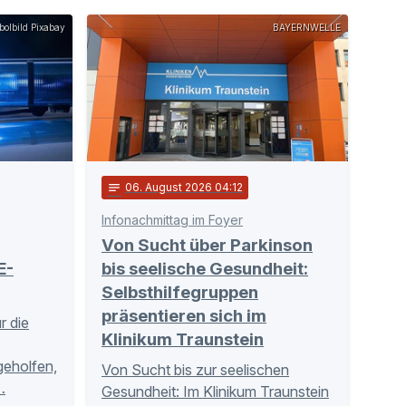
olbild Pixabay
BAYERNWELLE
notes
06
. August 2026 04:12
Infonachmittag im Foyer
Von Sucht über Parkinson
E-
bis seelische Gesundheit:
Selbsthilfegruppen
präsentieren sich im
r die
Klinikum Traunstein
tgeholfen,
Von Sucht bis zur seelischen
…
Gesundheit: Im Klinikum Traunstein