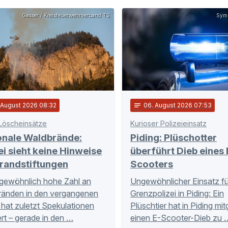
Gasser / Kreisfeuerwehrverband TS
Symb
. August 2026 08:32
notes
06
. August 2026 07:53
Löscheinsätze
Kurioser Polizeieinsatz
onale Waldbrände:
Piding: Plüschotter
ei sieht keine Hinweise
überführt Dieb eines 
randstiftungen
Scooters
gewöhnlich hohe Zahl an
Ungewöhnlicher Einsatz fü
ränden in den vergangenen
Grenzpolizei in Piding: Ein
hat zuletzt Spekulationen
Plüschtier hat in Piding mi
rt – gerade in den …
einen E-Scooter-Dieb zu 