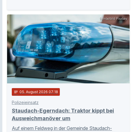
Symbolbild Pixabay
notes
05
. August 2026 07:18
Polizeieinsatz
Staudach-Egerndach: Traktor kippt bei
Ausweichmanöver um
Auf einem Feldweg in der Gemeinde Staudach-