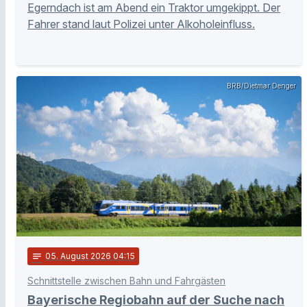
Egerndach ist am Abend ein Traktor umgekippt. Der
Fahrer stand laut Polizei unter Alkoholeinfluss.
BRB/Dietmar Denger
notes
05
. August 2026 04:15
Schnittstelle zwischen Bahn und Fahrgästen
Bayerische Regiobahn auf der Suche nach