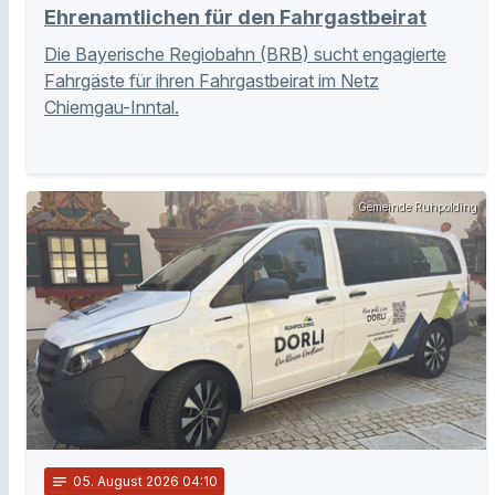
Ehrenamtlichen für den Fahrgastbeirat
Die Bayerische Regiobahn (BRB) sucht engagierte
Fahrgäste für ihren Fahrgastbeirat im Netz
Chiemgau-Inntal.
Gemeinde Ruhpolding
notes
05
. August 2026 04:10