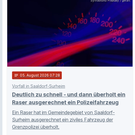
Symbolbild Pixabay / geralt
notes
05
. August 2026 07:28
Vorfall in Saaldorf-Surheim
Deutlich zu schnell - und dann überholt ein
Raser ausgerechnet ein Polizeifahrzeug
Ein Raser hat im Gemeindegebiet von Saaldorf-
Surheim ausgerechnet ein ziviles Fahrzeug der
Grenzpolizei überholt.