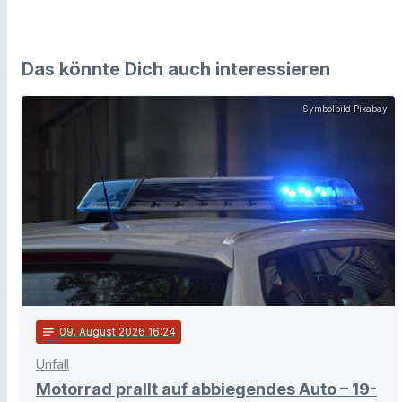
Das könnte Dich auch interessieren
Symbolbild Pixabay
notes
09
. August 2026 16:24
Unfall
Motorrad prallt auf abbiegendes Auto – 19-