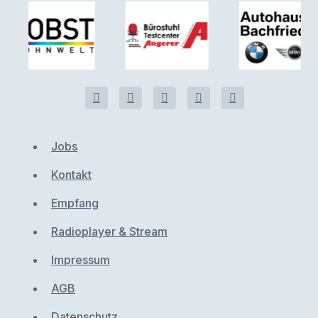
Jobs
Kontakt
Empfang
Radioplayer & Stream
Impressum
AGB
Datenschutz