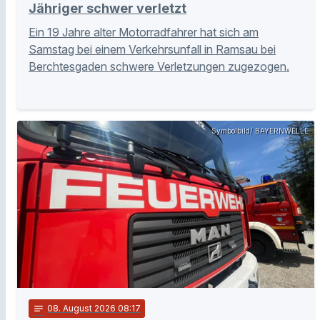
Jähriger schwer verletzt
Ein 19 Jahre alter Motorradfahrer hat sich am
Samstag bei einem Verkehrsunfall in Ramsau bei
Berchtesgaden schwere Verletzungen zugezogen.
Symbolbild/ BAYERNWELLE
notes
08
. August 2026 08:17