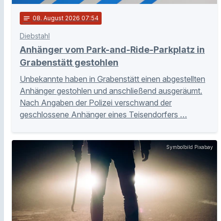
notes
08
. August 2026 07:54
Diebstahl
Anhänger vom Park-and-Ride-Parkplatz in
Grabenstätt gestohlen
Unbekannte haben in Grabenstätt einen abgestellten
Anhänger gestohlen und anschließend ausgeräumt.
Nach Angaben der Polizei verschwand der
geschlossene Anhänger eines Teisendorfers …
Symbolbild Pixabay