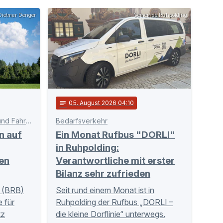
ietmar Denger
Gemeinde Ruhpolding
notes
05
. August 2026 04:10
Schnittstelle zwischen Bahn und Fahrgästen
Bedarfsverkehr
n auf
Ein Monat Rufbus "DORLI"
in Ruhpolding:
en
Verantwortliche mit erster
Bilanz sehr zufrieden
 (BRB)
Seit rund einem Monat ist in
 für
Ruhpolding der Rufbus „DORLI –
tz
die kleine Dorflinie“ unterwegs.