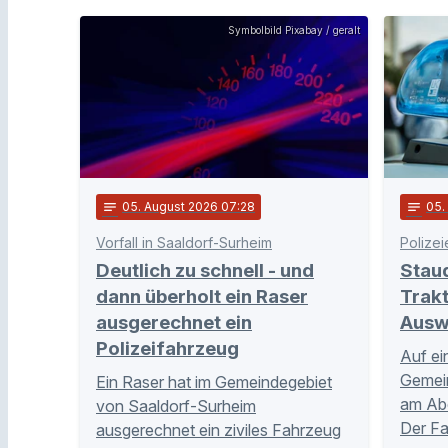
Symbolbild Pixabay / geralt
notes
05
. August 2026 07:28
notes
05
Vorfall in Saaldorf-Surheim
Polizei
Deutlich zu schnell - und
Stau
dann überholt ein Raser
Trakt
ausgerechnet ein
Ausw
Polizeifahrzeug
Auf ei
Gemei
Ein Raser hat im Gemeindegebiet
am Abe
von Saaldorf-Surheim
Der Fa
ausgerechnet ein ziviles Fahrzeug