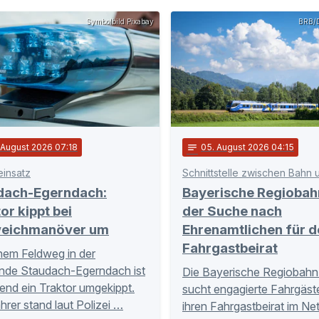
Symbolbild Pixabay
BRB/D
. August 2026 07:18
notes
05
. August 2026 04:15
einsatz
dach-Egerndach:
Bayerische Regiobah
or kippt bei
der Suche nach
eichmanöver um
Ehrenamtlichen für d
Fahrgastbeirat
nem Feldweg in der
nde Staudach-Egerndach ist
Die Bayerische Regiobahn
nd ein Traktor umgekippt.
sucht engagierte Fahrgäste
hrer stand laut Polizei …
ihren Fahrgastbeirat im Ne