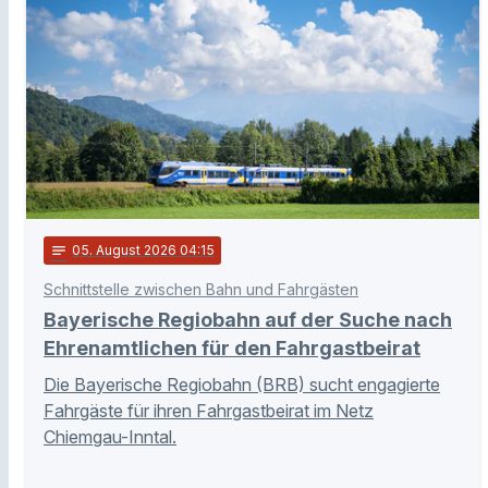
notes
05
. August 2026 04:15
Schnittstelle zwischen Bahn und Fahrgästen
Bayerische Regiobahn auf der Suche nach
Ehrenamtlichen für den Fahrgastbeirat
Die Bayerische Regiobahn (BRB) sucht engagierte
Fahrgäste für ihren Fahrgastbeirat im Netz
Chiemgau-Inntal.