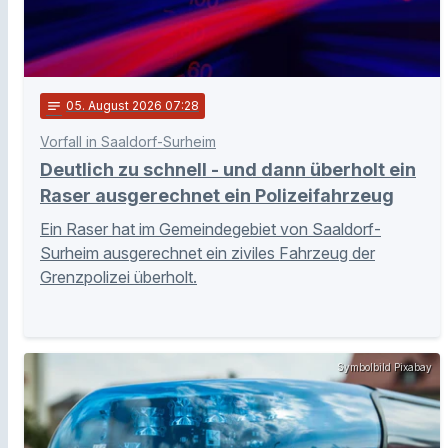
notes
05
. August 2026 07:28
Vorfall in Saaldorf-Surheim
Deutlich zu schnell - und dann überholt ein
Raser ausgerechnet ein Polizeifahrzeug
Ein Raser hat im Gemeindegebiet von Saaldorf-
Surheim ausgerechnet ein ziviles Fahrzeug der
Grenzpolizei überholt.
Symbolbild Pixabay