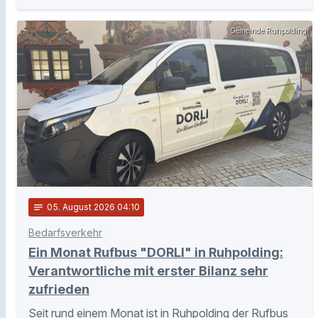
Gemeinde Ruhpolding
notes
05
. August 2026 04:10
Bedarfsverkehr
Ein Monat Rufbus "DORLI" in Ruhpolding:
Verantwortliche mit erster Bilanz sehr
zufrieden
Seit rund einem Monat ist in Ruhpolding der Rufbus