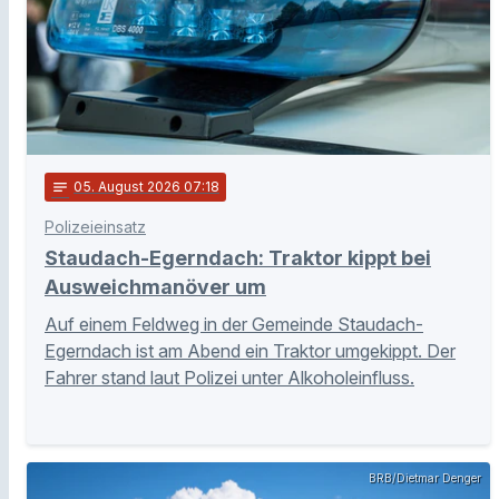
notes
05
. August 2026 07:18
Polizeieinsatz
Staudach-Egerndach: Traktor kippt bei
Ausweichmanöver um
Auf einem Feldweg in der Gemeinde Staudach-
Egerndach ist am Abend ein Traktor umgekippt. Der
Fahrer stand laut Polizei unter Alkoholeinfluss.
BRB/Dietmar Denger