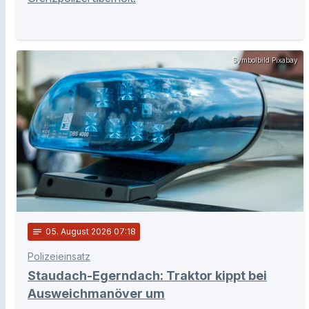
Symbolbild Pixabay
notes
05
. August 2026 07:18
Polizeieinsatz
Staudach-Egerndach: Traktor kippt bei
Ausweichmanöver um