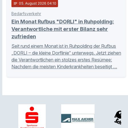
notes
05
. August 2026 04:10
Bedarfsverkehr
Ein Monat Rufbus "DORLI" in Ruhpolding:
Verantwortliche mit erster Bilanz sehr
zufrieden
Seit rund einem Monat ist in Ruhpolding der Rufbus
„DORLI – die kleine Dorflinie“ unterwegs. Jetzt ziehen
die Verantwortlichen ein stolzes erstes Resümee:
Nachdem die meisten Kinderkrankheiten beseitigt …