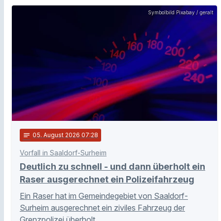
Symbolbild Pixabay / geralt
notes
05
. August 2026 07:28
Vorfall in Saaldorf-Surheim
Deutlich zu schnell - und dann überholt ein
Raser ausgerechnet ein Polizeifahrzeug
Ein Raser hat im Gemeindegebiet von Saaldorf-
Surheim ausgerechnet ein ziviles Fahrzeug der
Grenzpolizei überholt.