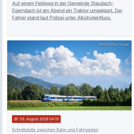
Auf einem Feldweg in der Gemeinde Staudach-
Egerndach ist am Abend ein Traktor umgekippt. Der
Fahrer stand laut Polizei unter Alkoholeinfluss.
BRB/Dietmar Denger
notes
05
. August 2026 04:15
Schnittstelle zwischen Bahn und Fahrgästen