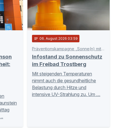
notes
06
. August 2026 03:59
Präventionskampagne „Sonne(n) mit Verstand“
inson
Infostand zu Sonnenschutz
eit:
im Freibad Trostberg
Mit steigenden Temperaturen
nimmt auch die gesundheitliche
Belastung durch Hitze und
intensive UV-Strahlung zu. Um …
hen
aunstein
ittag
 …