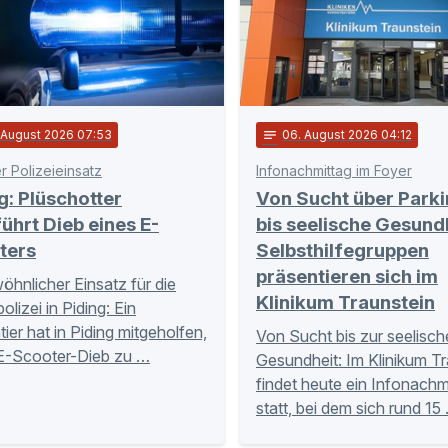
. August 2026 07:53
notes
06
. August 2026 04:12
r Polizeieinsatz
Infonachmittag im Foyer
g: Plüschotter
Von Sucht über Park
ührt Dieb eines E-
bis seelische Gesundh
ters
Selbsthilfegruppen
präsentieren sich im
hnlicher Einsatz für die
Klinikum Traunstein
lizei in Piding: Ein
tier hat in Piding mitgeholfen,
Von Sucht bis zur seelisc
E-Scooter-Dieb zu …
Gesundheit: Im Klinikum Tr
findet heute ein Infonachm
statt, bei dem sich rund 15