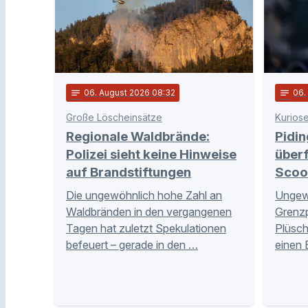
notes
06
. August 2026 08:32
notes
06
Große Löscheinsätze
Kuriose
Regionale Waldbrände:
Pidin
Polizei sieht keine Hinweise
überf
auf Brandstiftungen
Scoo
Die ungewöhnlich hohe Zahl an
Ungewö
Waldbränden in den vergangenen
Grenzpo
Tagen hat zuletzt Spekulationen
Plüsch
befeuert – gerade in den …
einen 