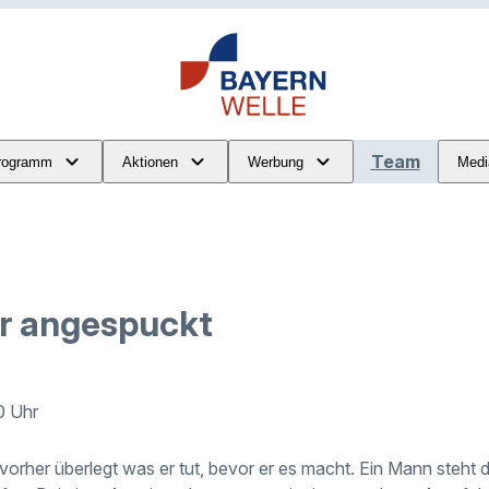
Team
rogramm
Aktionen
Werbung
Medi
r angespuckt
0 Uhr
 vorher überlegt was er tut, bevor er es macht. Ein Mann steh