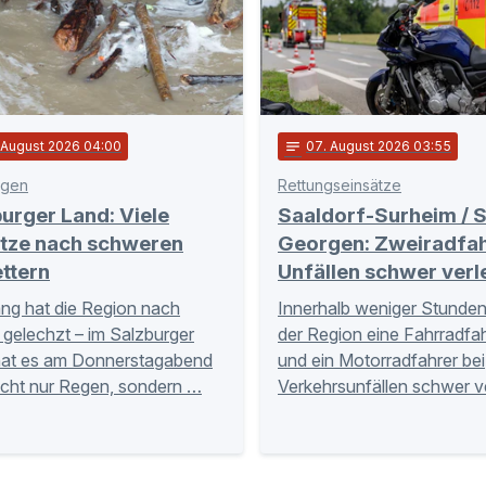
. August 2026 04:00
notes
07
. August 2026 03:55
egen
Rettungseinsätze
urger Land: Viele
Saaldorf-Surheim / S
ätze nach schweren
Georgen: Zweiradfah
ttern
Unfällen schwer verl
ng hat die Region nach
Innerhalb weniger Stunden 
gelechzt – im Salzburger
der Region eine Fahrradfah
hat es am Donnerstagabend
und ein Motorradfahrer bei
icht nur Regen, sondern …
Verkehrsunfällen schwer v