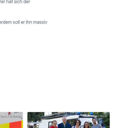
r hat sich der
rdem soll er ihn massiv
News / M.Benje
Maximilian Maier