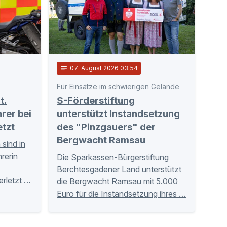
notes
07
. August 2026 03:54
Für Einsätze im schwierigen Gelände
t.
S-Förderstiftung
rer bei
unterstützt Instandsetzung
etzt
des "Pinzgauers" der
Bergwacht Ramsau
sind in
rerin
Die Sparkassen-Bürgerstiftung
Berchtesgadener Land unterstützt
erletzt …
die Bergwacht Ramsau mit 5.000
Euro für die Instandsetzung ihres …