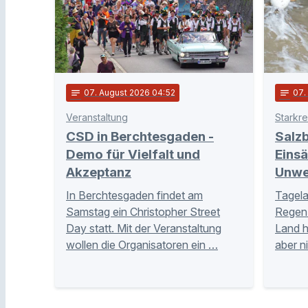
notes
07
. August 2026 04:52
notes
07
Veranstaltung
Starkr
CSD in Berchtesgaden -
Salzb
Demo für Vielfalt und
Eins
Akzeptanz
Unwe
In Berchtesgaden findet am
Tagela
Samstag ein Christopher Street
Regen 
Day statt. Mit der Veranstaltung
Land 
wollen die Organisatoren ein …
aber n