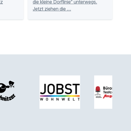
tz
die kleine Dorflinie“ unterwegs.
Jetzt ziehen die …