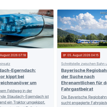
Symbolbild Pixabay
BRB/D
. August 2026 07:18
notes
05
. August 2026 04:15
einsatz
dach-Egerndach:
Bayerische Regiobah
or kippt bei
der Suche nach
eichmanöver um
Ehrenamtlichen für d
Fahrgastbeirat
nem Feldweg in der
nde Staudach-Egerndach ist
Die Bayerische Regiobahn
nd ein Traktor umgekippt.
sucht engagierte Fahrgäste