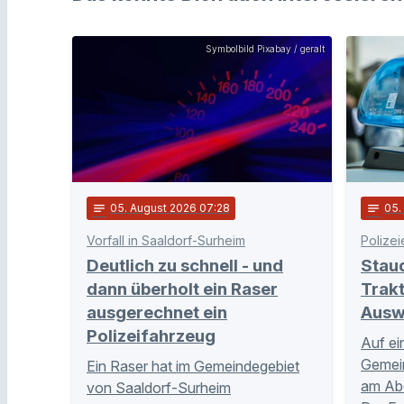
Symbolbild Pixabay / geralt
notes
05
. August 2026 07:28
notes
05
Vorfall in Saaldorf-Surheim
Polizei
Deutlich zu schnell - und
Stau
dann überholt ein Raser
Trakt
ausgerechnet ein
Ausw
Polizeifahrzeug
Auf ei
Gemei
Ein Raser hat im Gemeindegebiet
am Abe
von Saaldorf-Surheim