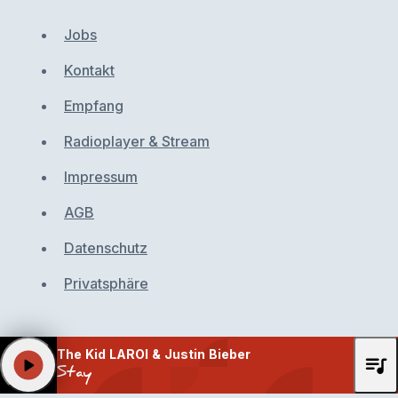
Jobs
Kontakt
Empfang
Radioplayer & Stream
Impressum
AGB
Datenschutz
Privatsphäre
The Kid LAROI & Justin Bieber
queue_music
play_arrow
Stay