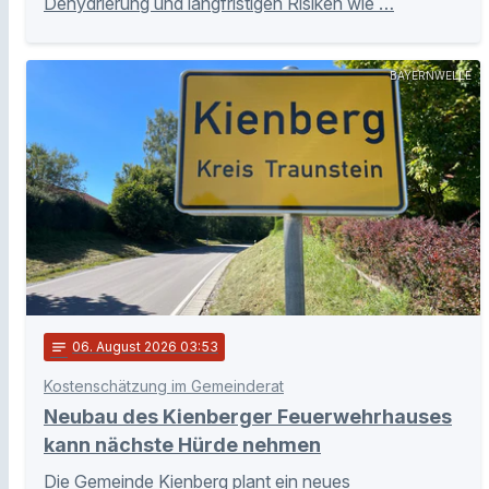
Dehydrierung und langfristigen Risiken wie …
BAYERNWELLE
notes
06
. August 2026 03:53
Kostenschätzung im Gemeinderat
Neubau des Kienberger Feuerwehrhauses
kann nächste Hürde nehmen
Die Gemeinde Kienberg plant ein neues