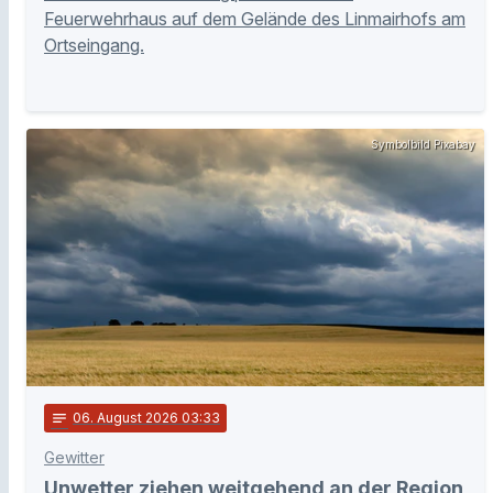
Feuerwehrhaus auf dem Gelände des Linmairhofs am
Ortseingang.
Symbolbild Pixabay
notes
06
. August 2026 03:33
Gewitter
Unwetter ziehen weitgehend an der Region