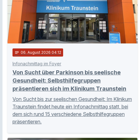
notes
06
. August 2026 04:12
Infonachmittag im Foyer
Von Sucht über Parkinson bis seelische
Gesundheit: Selbsthilfegruppen
präsentieren sich im Klinikum Traunstein
Von Sucht bis zur seelischen Gesundheit: Im Klinikum
Traunstein findet heute ein Infonachmittag statt, bei
dem sich rund 15 verschiedene Selbsthilfegruppen
präsentieren.