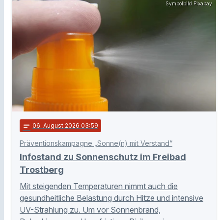
Symbolbild Pixabay
notes
06
. August 2026 03:59
Präventionskampagne „Sonne(n) mit Verstand“
Infostand zu Sonnenschutz im Freibad
Trostberg
Mit steigenden Temperaturen nimmt auch die
gesundheitliche Belastung durch Hitze und intensive
UV-Strahlung zu. Um vor Sonnenbrand,