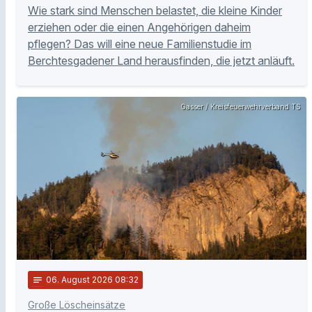
Wie stark sind Menschen belastet, die kleine Kinder
erziehen oder die einen Angehörigen daheim
pflegen? Das will eine neue Familienstudie im
Berchtesgadener Land herausfinden, die jetzt anläuft.
Gasser / Kreisfeuerwehrverband TS
notes
06
. August 2026 08:32
Große Löscheinsätze