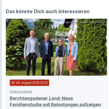
Das könnte Dich auch interessieren
Augustinum gemeinnützige GmbH
notes
06
. August 2026 12:30
Untersuchung
Berchtesgadener Land: Neue
Familienstudie soll Belastungen aufzeigen