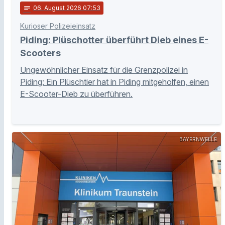
notes
06
. August 2026 07:53
Kurioser Polizeieinsatz
Piding: Plüschotter überführt Dieb eines E-
Scooters
Ungewöhnlicher Einsatz für die Grenzpolizei in
Piding: Ein Plüschtier hat in Piding mitgeholfen, einen
E-Scooter-Dieb zu überführen.
BAYERNWELLE