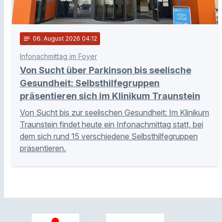
notes
06
. August 2026 04:12
Infonachmittag im Foyer
Von Sucht über Parkinson bis seelische
Gesundheit: Selbsthilfegruppen
präsentieren sich im Klinikum Traunstein
Von Sucht bis zur seelischen Gesundheit: Im Klinikum
Traunstein findet heute ein Infonachmittag statt, bei
dem sich rund 15 verschiedene Selbsthilfegruppen
präsentieren.