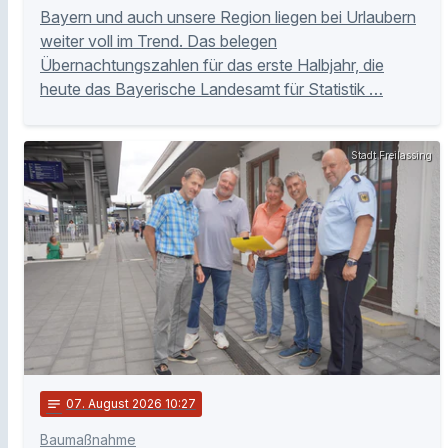
Bayern und auch unsere Region liegen bei Urlaubern
weiter voll im Trend. Das belegen
Übernachtungszahlen für das erste Halbjahr, die
heute das Bayerische Landesamt für Statistik …
Stadt Freilassing
notes
07
. August 2026 10:27
Baumaßnahme