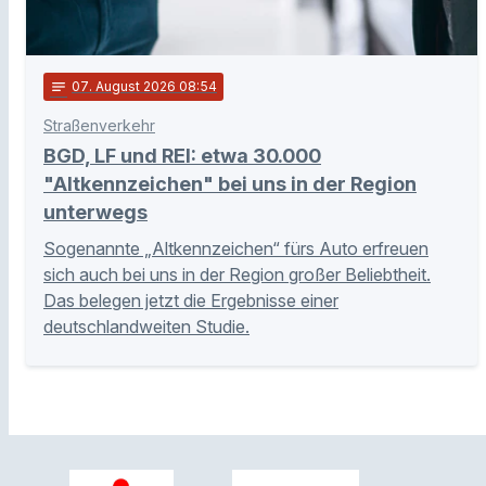
notes
07
. August 2026 08:54
Straßenverkehr
BGD, LF und REI: etwa 30.000
"Altkennzeichen" bei uns in der Region
unterwegs
Sogenannte „Altkennzeichen“ fürs Auto erfreuen
sich auch bei uns in der Region großer Beliebtheit.
Das belegen jetzt die Ergebnisse einer
deutschlandweiten Studie.