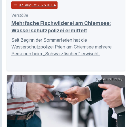
notes
07
. August 2026 10:04
Verstöße
Mehrfache Fischwilderei am Chiemsee:
Wasserschutzpolizei ermittelt
Seit Beginn der Sommerferien hat die
Wasserschutzpolizei Prien am Chiemsee mehrere
Personen beim „Schwarzfischen“ erwischt.
Symbolbild Pixabay