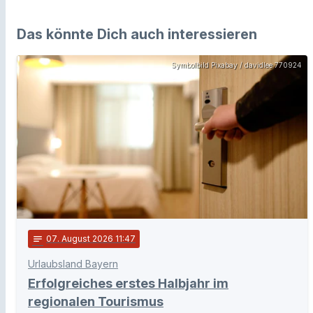
Das könnte Dich auch interessieren
Symbolbild Pixabay / davidlee 770924
notes
07
. August 2026 11:47
Urlaubsland Bayern
Erfolgreiches erstes Halbjahr im
regionalen Tourismus