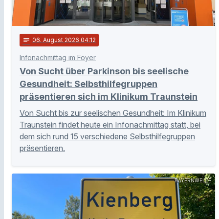
notes
06
. August 2026 04:12
Infonachmittag im Foyer
Von Sucht über Parkinson bis seelische
Gesundheit: Selbsthilfegruppen
präsentieren sich im Klinikum Traunstein
Von Sucht bis zur seelischen Gesundheit: Im Klinikum
Traunstein findet heute ein Infonachmittag statt, bei
dem sich rund 15 verschiedene Selbsthilfegruppen
präsentieren.
BAYERNWELLE