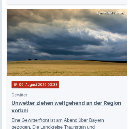
Symbolbild Pixabay
notes
06
. August 2026 03:33
Gewitter
Unwetter ziehen weitgehend an der Region
vorbei
Eine Gewitterfront ist am Abend über Bayern
gezogen. Die Landkreise Traunstein und