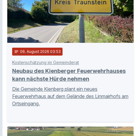
notes
06
. August 2026 03:53
Kostenschätzung im Gemeinderat
Neubau des Kienberger Feuerwehrhauses
kann nächste Hürde nehmen
Die Gemeinde Kienberg plant ein neues
Feuerwehrhaus auf dem Gelände des Linmairhofs am
Ortseingang.
Jonas Schnürch