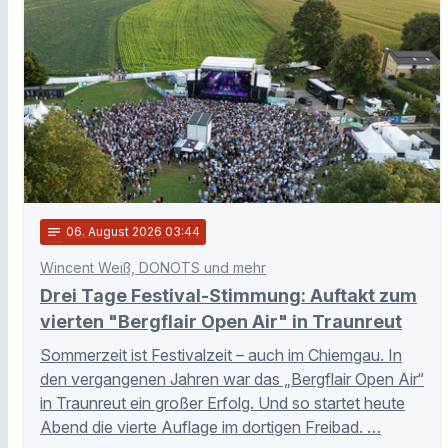
notes
06
. August 2026 03:44
Wincent Weiß, DONOTS und mehr
Drei Tage Festival-Stimmung: Auftakt zum
vierten "Bergflair Open Air" in Traunreut
Sommerzeit ist Festivalzeit – auch im Chiemgau. In
den vergangenen Jahren war das „Bergflair Open Air“
in Traunreut ein großer Erfolg. Und so startet heute
Abend die vierte Auflage im dortigen Freibad. …