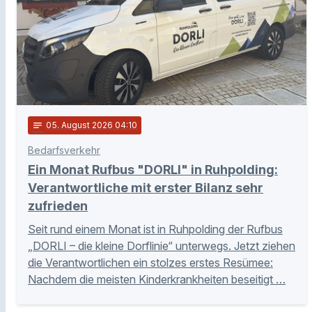
notes
05
. August 2026 04:10
Bedarfsverkehr
Ein Monat Rufbus "DORLI" in Ruhpolding:
Verantwortliche mit erster Bilanz sehr
zufrieden
Seit rund einem Monat ist in Ruhpolding der Rufbus
„DORLI – die kleine Dorflinie“ unterwegs. Jetzt ziehen
die Verantwortlichen ein stolzes erstes Resümee:
Nachdem die meisten Kinderkrankheiten beseitigt …