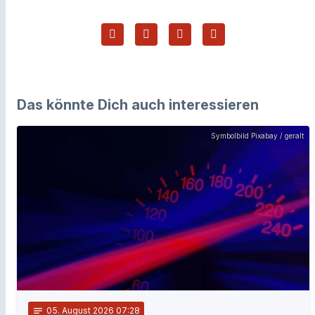
Das könnte Dich auch interessieren
Symbolbild Pixabay / geralt
notes
05
. August 2026 07:28