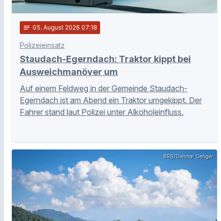
notes
05
. August 2026 07:18
Polizeieinsatz
Staudach-Egerndach: Traktor kippt bei
Ausweichmanöver um
Auf einem Feldweg in der Gemeinde Staudach-
Egerndach ist am Abend ein Traktor umgekippt. Der
Fahrer stand laut Polizei unter Alkoholeinfluss.
BRB/Dietmar Denger