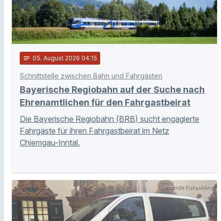
notes
05
. August 2026 04:15
Schnittstelle zwischen Bahn und Fahrgästen
Bayerische Regiobahn auf der Suche nach
Ehrenamtlichen für den Fahrgastbeirat
Die Bayerische Regiobahn (BRB) sucht engagierte
Fahrgäste für ihren Fahrgastbeirat im Netz
Chiemgau-Inntal.
Gemeinde Ruhpolding