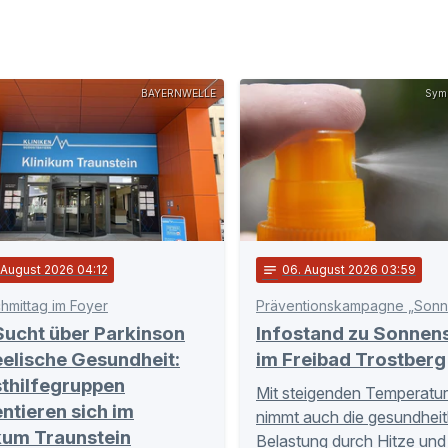
BAYERNWELLE
Symb
 August 2026 04:12
notes
06
. August 2026 03:59
hmittag im Foyer
Sucht über Parkinson
Infostand zu Sonnen
eelische Gesundheit:
im Freibad Trostberg
sthilfegruppen
Mit steigenden Temperatu
ntieren sich im
nimmt auch die gesundheit
kum Traunstein
Belastung durch Hitze und