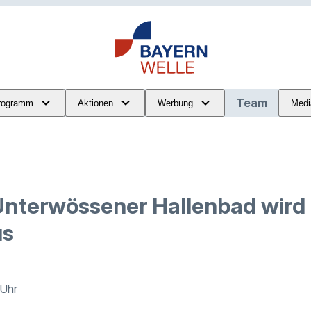
Team
rogramm
Aktionen
Werbung
Medi
nterwössener Hallenbad wird
us
 Uhr