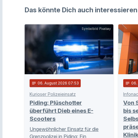
Das könnte Dich auch interessieren
Symbolbild Pixabay
notes
06
. August 2026 07:53
notes
06
.
Kurioser Polizeieinsatz
Infonac
Piding: Plüschotter
Von 
überführt Dieb eines E-
bis s
Scooters
Selb
präse
Ungewöhnlicher Einsatz für die
Klini
Grenzpolizei in Piding: Ein