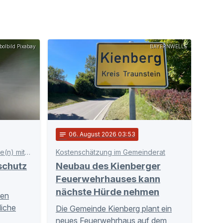
olbild Pixabay
BAYERNWELLE
notes
06
. August 2026 03:53
Präventionskampagne „Sonne(n) mit Verstand“
Kostenschätzung im Gemeinderat
schutz
Neubau des Kienberger
Feuerwehrhauses kann
nächste Hürde nehmen
ren
liche
Die Gemeinde Kienberg plant ein
neues Feuerwehrhaus auf dem