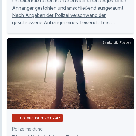
Unbekannte haben in Grabenstätt einen abgestellten
Anhänger gestohlen und anschließend ausgeräumt.
Nach Angaben der Polizei verschwand der
geschlossene Anhänger eines Teisendorfers …
Symbolbild Pixabay
notes
08
. August 2026 07:46
Polizeimeldung