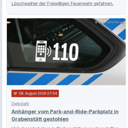
Löschweiher der Freiwilligen Feuerwehr gefahren.
© Bayerische Polizei
notes
08
. August 2026 07:54
Diebstahl
Anhänger vom Park-and-Ride-Parkplatz in
Grabenstätt gestohlen