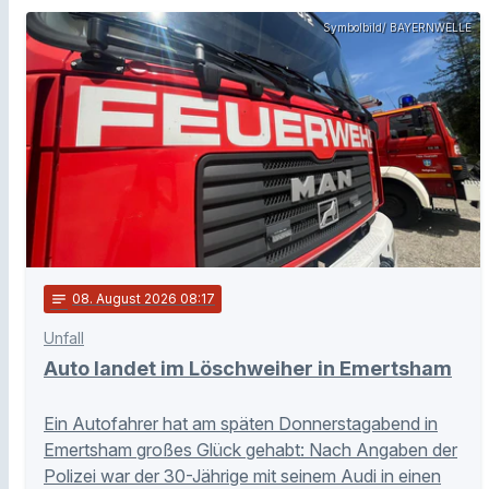
Symbolbild/ BAYERNWELLE
notes
08
. August 2026 08:17
Unfall
Auto landet im Löschweiher in Emertsham
Ein Autofahrer hat am späten Donnerstagabend in
Emertsham großes Glück gehabt: Nach Angaben der
Polizei war der 30-Jährige mit seinem Audi in einen