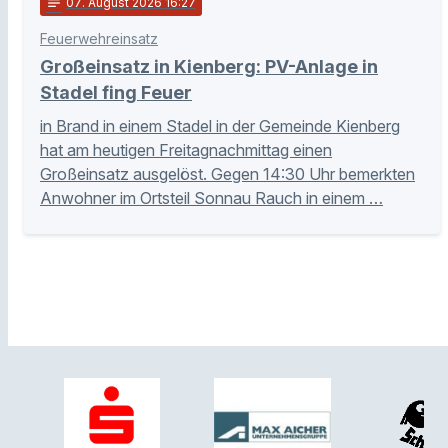
notes
07
. August 2026 16:27
Feuerwehreinsatz
Großeinsatz in Kienberg: PV-Anlage in
Stadel fing Feuer
in Brand in einem Stadel in der Gemeinde Kienberg
hat am heutigen Freitagnachmittag einen
Großeinsatz ausgelöst. Gegen 14:30 Uhr bemerkten
Anwohner im Ortsteil Sonnau Rauch in einem …