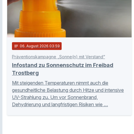
notes
06
. August 2026 03:59
Präventionskampagne „Sonne(n) mit Verstand“
Infostand zu Sonnenschutz im Freibad
Trostberg
Mit steigenden Temperaturen nimmt auch die
gesundheitliche Belastung durch Hitze und intensive
UV-Strahlung zu. Um vor Sonnenbrand,
Dehydrierung und langfristigen Risiken wie …