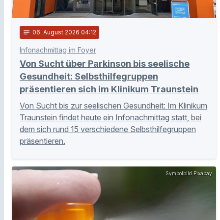
notes
06
. August 2026 04:12
Infonachmittag im Foyer
Von Sucht über Parkinson bis seelische
Gesundheit: Selbsthilfegruppen
präsentieren sich im Klinikum Traunstein
Von Sucht bis zur seelischen Gesundheit: Im Klinikum
Traunstein findet heute ein Infonachmittag statt, bei
dem sich rund 15 verschiedene Selbsthilfegruppen
präsentieren.
Symbolbild Pixabay