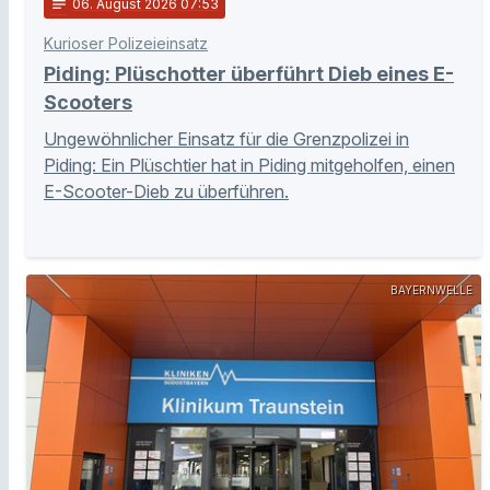
notes
06
. August 2026 07:53
Kurioser Polizeieinsatz
Piding: Plüschotter überführt Dieb eines E-
Scooters
Ungewöhnlicher Einsatz für die Grenzpolizei in
Piding: Ein Plüschtier hat in Piding mitgeholfen, einen
E-Scooter-Dieb zu überführen.
BAYERNWELLE