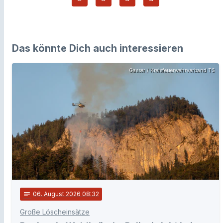
Das könnte Dich auch interessieren
Gasser / Kreisfeuerwehrverband TS
notes
06
. August 2026 08:32
Große Löscheinsätze