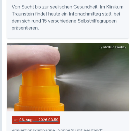
Von Sucht bis zur seelischen Gesundheit: Im Klinikum
Traunstein findet heute ein Infonachmittag statt, bei
dem sich rund 15 verschiedene Selbsthilfegruppen
präsentieren.
Symbolbild Pixabay
notes
06
. August 2026 03:59
Präventionskampagne „Sonne(n) mit Verstand“