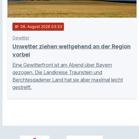
notes
06
. August 2026 03:33
Gewitter
Unwetter ziehen weitgehend an der Region
vorbei
Eine Gewitterfront ist am Abend über Bayern
gezogen. Die Landkreise Traunstein und
Berchtesgadener Land hat sie aber maximal leicht
gestreift.