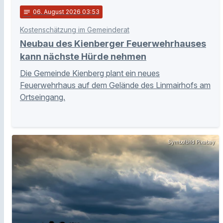
notes
06
. August 2026 03:53
Kostenschätzung im Gemeinderat
Neubau des Kienberger Feuerwehrhauses
kann nächste Hürde nehmen
Die Gemeinde Kienberg plant ein neues
Feuerwehrhaus auf dem Gelände des Linmairhofs am
Ortseingang.
Symbolbild Pixabay