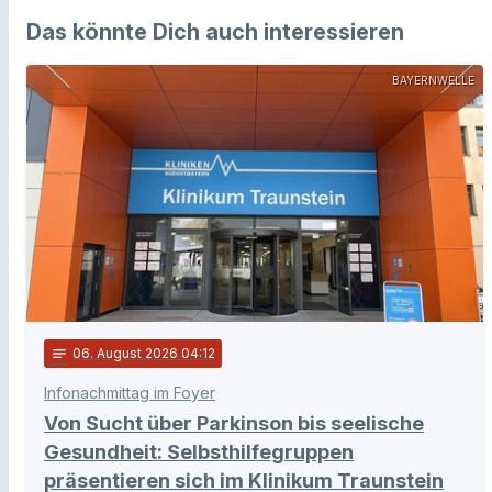
Das könnte Dich auch interessieren
BAYERNWELLE
notes
06
. August 2026 04:12
Infonachmittag im Foyer
Von Sucht über Parkinson bis seelische
Gesundheit: Selbsthilfegruppen
präsentieren sich im Klinikum Traunstein