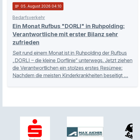
notes
05
. August 2026 04:10
Bedarfsverkehr
Ein Monat Rufbus "DORLI" in Ruhpolding:
Verantwortliche mit erster Bilanz sehr
zufrieden
Seit rund einem Monat ist in Ruhpolding der Rufbus
„DORLI – die kleine Dorflinie“ unterwegs. Jetzt ziehen
die Verantwortlichen ein stolzes erstes Resümee:
Nachdem die meisten Kinderkrankheiten beseitigt …