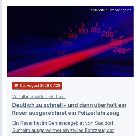
Symbolbild Pixabay / geralt
notes
05
. August 2026 07:28
Vorfall in Saaldorf-Surheim
Deutlich zu schnell - und dann überholt ein
Raser ausgerechnet ein Polizeifahrzeug
Ein Raser hat im Gemeindegebiet von Saaldorf-
Surheim ausgerechnet ein ziviles Fahrzeug der