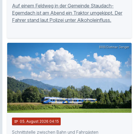
Auf einem Feldweg in der Gemeinde Staudach-
Egerndach ist am Abend ein Traktor umgekippt. Der
Fahrer stand laut Polizei unter Alkoholeinfluss.
BRB/Dietmar Denger
notes
05
. August 2026 04:15
Schnittstelle zwischen Bahn und Fahrgästen