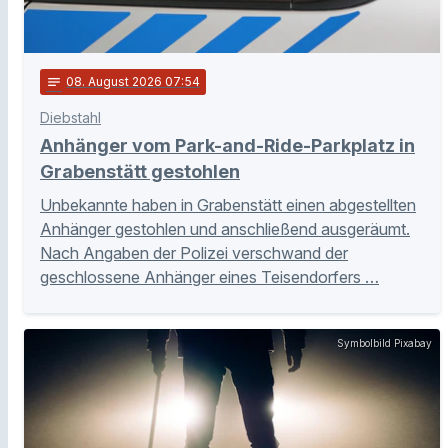
notes
08
. August 2026 07:54
Diebstahl
Anhänger vom Park-and-Ride-Parkplatz in
Grabenstätt gestohlen
Unbekannte haben in Grabenstätt einen abgestellten
Anhänger gestohlen und anschließend ausgeräumt.
Nach Angaben der Polizei verschwand der
geschlossene Anhänger eines Teisendorfers …
Symbolbild Pixabay