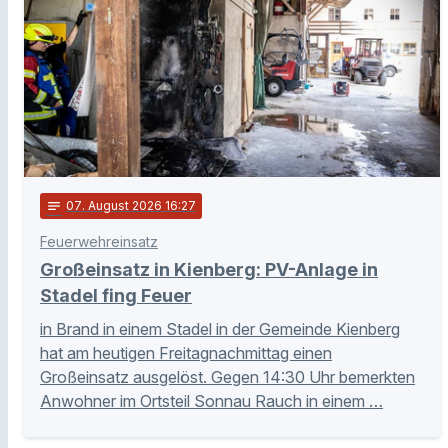
notes
07
. August 2026 16:27
Feuerwehreinsatz
Großeinsatz in Kienberg: PV-Anlage in
Stadel fing Feuer
in Brand in einem Stadel in der Gemeinde Kienberg
hat am heutigen Freitagnachmittag einen
Großeinsatz ausgelöst. Gegen 14:30 Uhr bemerkten
Anwohner im Ortsteil Sonnau Rauch in einem …