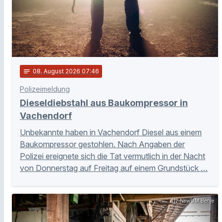
notes
08
. August 2026 07:46
Polizeimeldung
Dieseldiebstahl aus Baukompressor in
Vachendorf
Unbekannte haben in Vachendorf Diesel aus einem
Baukompressor gestohlen. Nach Angaben der
Polizei ereignete sich die Tat vermutlich in der Nacht
von Donnerstag auf Freitag auf einem Grundstück …
112 News/M.Benje