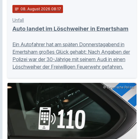
notes
08
. August 2026 08:17
Unfall
Auto landet im Löschweiher in Emertsham
Ein Autofahrer hat am späten Donnerstagabend in
Emertsham großes Glück gehabt: Nach Angaben der
Polizei war der 30-Jährige mit seinem Audi in einen
Löschweiher der Freiwilligen Feuerwehr gefahren.
© Bayerische Polizei