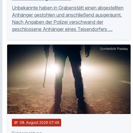
Unbekannte haben in Grabenstätt einen abgestellten
Anhänger gestohlen und anschließend ausgeräumt.
Nach Angaben der Polizei verschwand der
geschlossene Anhänger eines Teisendorfers …
Symbolbild Pixabay
notes
08
. August 2026 07:46