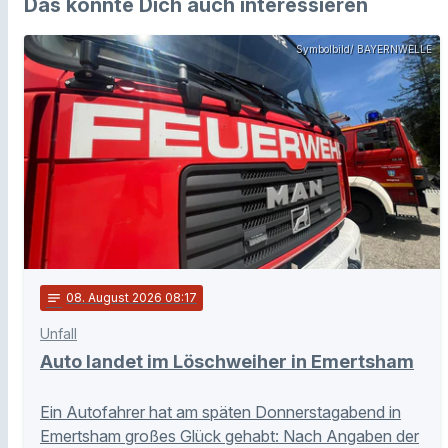
Das könnte Dich auch interessieren
Symbolbild/ BAYERNWELLE
notes
08
. August 2026 08:17
Unfall
Auto landet im Löschweiher in Emertsham
Ein Autofahrer hat am späten Donnerstagabend in
Emertsham großes Glück gehabt: Nach Angaben der