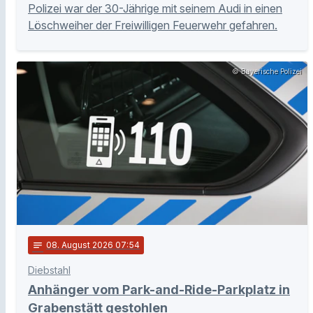
Polizei war der 30-Jährige mit seinem Audi in einen
Löschweiher der Freiwilligen Feuerwehr gefahren.
© Bayerische Polizei
notes
08
. August 2026 07:54
Diebstahl
Anhänger vom Park-and-Ride-Parkplatz in
Grabenstätt gestohlen