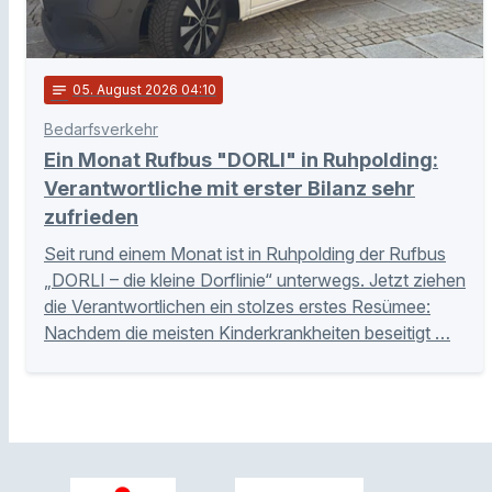
notes
05
. August 2026 04:10
Bedarfsverkehr
Ein Monat Rufbus "DORLI" in Ruhpolding:
Verantwortliche mit erster Bilanz sehr
zufrieden
Seit rund einem Monat ist in Ruhpolding der Rufbus
„DORLI – die kleine Dorflinie“ unterwegs. Jetzt ziehen
die Verantwortlichen ein stolzes erstes Resümee:
Nachdem die meisten Kinderkrankheiten beseitigt …