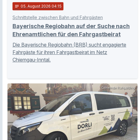
notes
05
. August 2026 04:15
Schnittstelle zwischen Bahn und Fahrgästen
Bayerische Regiobahn auf der Suche nach
Ehrenamtlichen für den Fahrgastbeirat
Die Bayerische Regiobahn (BRB) sucht engagierte
Fahrgäste für ihren Fahrgastbeirat im Netz
Chiemgau-Inntal.
Gemeinde Ruhpolding