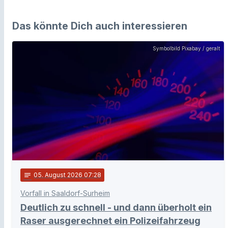
Das könnte Dich auch interessieren
Symbolbild Pixabay / geralt
notes
05
. August 2026 07:28
Vorfall in Saaldorf-Surheim
Deutlich zu schnell - und dann überholt ein
Raser ausgerechnet ein Polizeifahrzeug