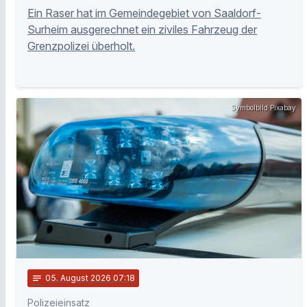
Ein Raser hat im Gemeindegebiet von Saaldorf-
Surheim ausgerechnet ein ziviles Fahrzeug der
Grenzpolizei überholt.
Symbolbild Pixabay
notes
05
. August 2026 07:18
Polizeieinsatz