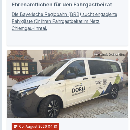
Ehrenamtlichen für den Fahrgastbeirat
Die Bayerische Regiobahn (BRB) sucht engagierte
Fahrgäste für ihren Fahrgastbeirat im Netz
Chiemgau-Inntal.
Gemeinde Ruhpolding
notes
05
. August 2026 04:10