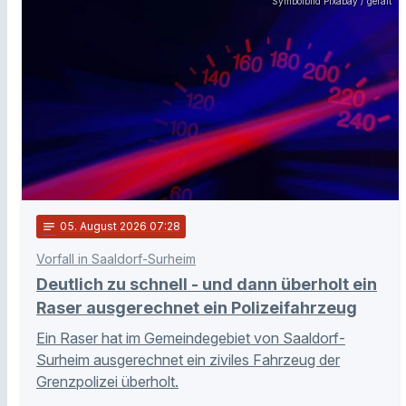
Symbolbild Pixabay / geralt
notes
05
. August 2026 07:28
Vorfall in Saaldorf-Surheim
Deutlich zu schnell - und dann überholt ein
Raser ausgerechnet ein Polizeifahrzeug
Ein Raser hat im Gemeindegebiet von Saaldorf-
Surheim ausgerechnet ein ziviles Fahrzeug der
Grenzpolizei überholt.