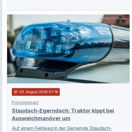
Symbolbild Pixabay
notes
05
. August 2026 07:18
Polizeieinsatz
Staudach-Egerndach: Traktor kippt bei
Ausweichmanöver um
Auf einem Feldweg in der Gemeinde Staudach-