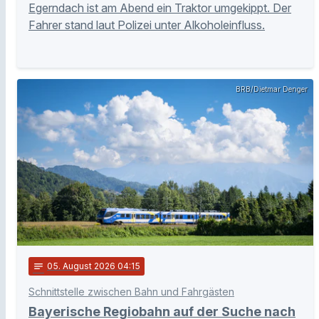
Egerndach ist am Abend ein Traktor umgekippt. Der
Fahrer stand laut Polizei unter Alkoholeinfluss.
BRB/Dietmar Denger
notes
05
. August 2026 04:15
Schnittstelle zwischen Bahn und Fahrgästen
Bayerische Regiobahn auf der Suche nach