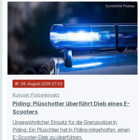
Symbolbild Pixabay
notes
06
. August 2026 07:53
Kurioser Polizeieinsatz
Piding: Plüschotter überführt Dieb eines E-
Scooters
Ungewöhnlicher Einsatz für die Grenzpolizei in
Piding: Ein Plüschtier hat in Piding mitgeholfen, einen
E-Scooter-Dieb zu überführen.