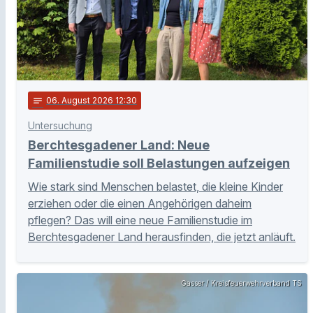
notes
06
. August 2026 12:30
Untersuchung
Berchtesgadener Land: Neue
Familienstudie soll Belastungen aufzeigen
Wie stark sind Menschen belastet, die kleine Kinder
erziehen oder die einen Angehörigen daheim
pflegen? Das will eine neue Familienstudie im
Berchtesgadener Land herausfinden, die jetzt anläuft.
Gasser / Kreisfeuerwehrverband TS