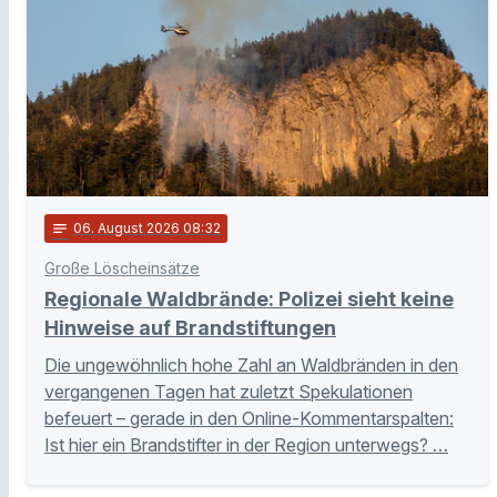
notes
06
. August 2026 08:32
Große Löscheinsätze
Regionale Waldbrände: Polizei sieht keine
Hinweise auf Brandstiftungen
Die ungewöhnlich hohe Zahl an Waldbränden in den
vergangenen Tagen hat zuletzt Spekulationen
befeuert – gerade in den Online-Kommentarspalten:
Ist hier ein Brandstifter in der Region unterwegs? …