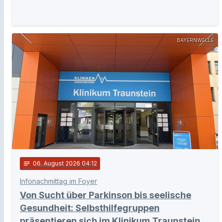
BAYERNWELLE
notes
06
. August 2026 04:12
Infonachmittag im Foyer
Von Sucht über Parkinson bis seelische
Gesundheit: Selbsthilfegruppen
präsentieren sich im Klinikum Traunstein