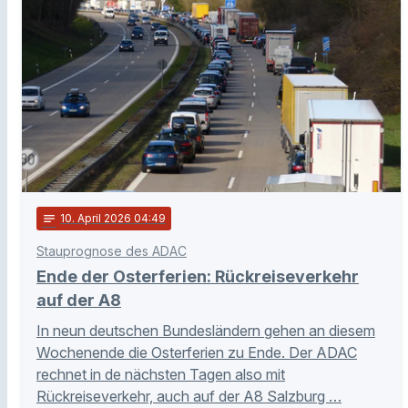
notes
10
. April 2026 04:49
Stauprognose des ADAC
Ende der Osterferien: Rückreiseverkehr
auf der A8
In neun deutschen Bundesländern gehen an diesem
Wochenende die Osterferien zu Ende. Der ADAC
rechnet in de nächsten Tagen also mit
Rückreiseverkehr, auch auf der A8 Salzburg …