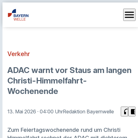
menu
Verkehr
ADAC warnt vor Staus am langen
Christi-Himmelfahrt-
Wochenende
headphones
chrome_reader_mode
13. Mai 2026
· 04:00 Uhr
Redaktion Bayernwelle
Zum Feiertagswochenende rund um Christi
Himmelfahrt rechnet der ADAC mit dichterem