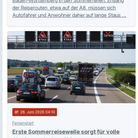
Baden-Württemberg in den Sommerferien. Entlang
der Reiserouten, etwa auf der A8, müssen sich
Autofahrer und Anwohner daher auf lange Staus …
Symbolbild Pixabay
notes
26
. Juni 2026 04:10
Ferienstart
Erste Sommerreisewelle sorgt für volle