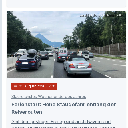
Land Salzburg / Melanie Hutter
notes
01
. August 2026 07:31
Staureichstes Wochenende des Jahres
Ferienstart: Hohe Staugefahr entlang der
Reiserouten
Seit dem gestrigen Freitag sind auch Bayern und