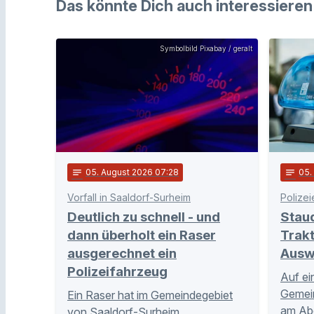
Das könnte Dich auch interessieren
Symbolbild Pixabay / geralt
notes
05
. August 2026 07:28
notes
05
Vorfall in Saaldorf-Surheim
Polizei
Deutlich zu schnell - und
Stau
dann überholt ein Raser
Trakt
ausgerechnet ein
Ausw
Polizeifahrzeug
Auf ei
Gemei
Ein Raser hat im Gemeindegebiet
am Abe
von Saaldorf-Surheim