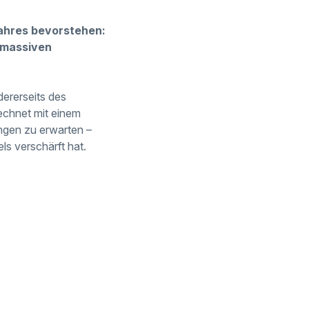
ahres bevorstehen:
 massiven
dererseits des
echnet mit einem
ngen zu erwarten –
s verschärft hat.