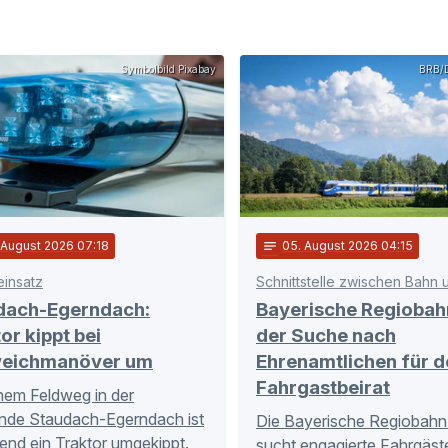
Symbolbild Pixabay
BRB/D
. August 2026 07:18
notes
05
. August 2026 04:15
einsatz
dach-Egerndach:
Bayerische Regiobah
or kippt bei
der Suche nach
eichmanöver um
Ehrenamtlichen für d
Fahrgastbeirat
nem Feldweg in der
nde Staudach-Egerndach ist
Die Bayerische Regiobahn
nd ein Traktor umgekippt.
sucht engagierte Fahrgäste