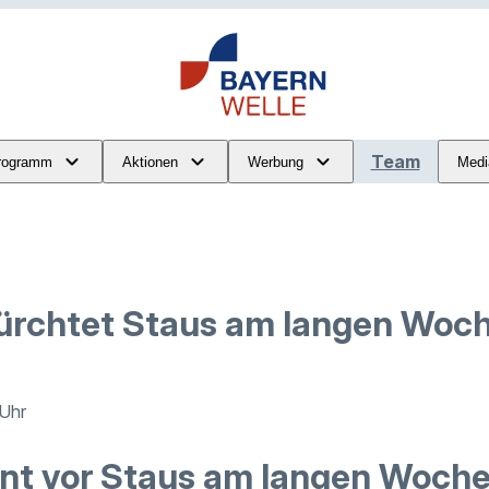
Team
rogramm
Aktionen
Werbung
Medi
ürchtet Staus am langen Woc
 Uhr
nt vor Staus am langen Woch