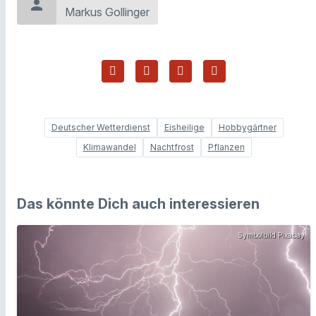
person
Markus Gollinger
Deutscher Wetterdienst
Eisheilige
Hobbygärtner
Klimawandel
Nachtfrost
Pflanzen
Das könnte Dich auch interessieren
Symbolbild Pixabay