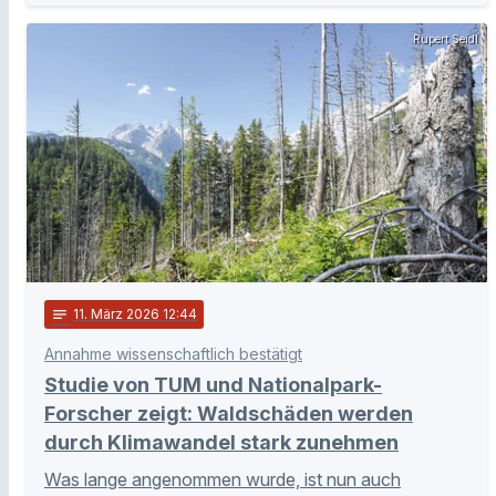
Rupert Seidl
notes
11
. März 2026 12:44
Annahme wissenschaftlich bestätigt
Studie von TUM und Nationalpark-
Forscher zeigt: Waldschäden werden
durch Klimawandel stark zunehmen
Was lange angenommen wurde, ist nun auch