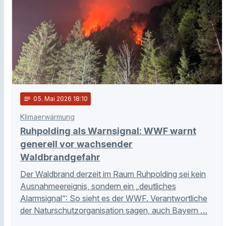
notes
05
. Mai 2026 18:10
Klimaerwärmung
Ruhpolding als Warnsignal: WWF warnt
generell vor wachsender
Waldbrandgefahr
Der Waldbrand derzeit im Raum Ruhpolding sei kein
Ausnahmeereignis, sondern ein „deutliches
Alarmsignal“: So sieht es der WWF. Verantwortliche
der Naturschutzorganisation sagen, auch Bayern …