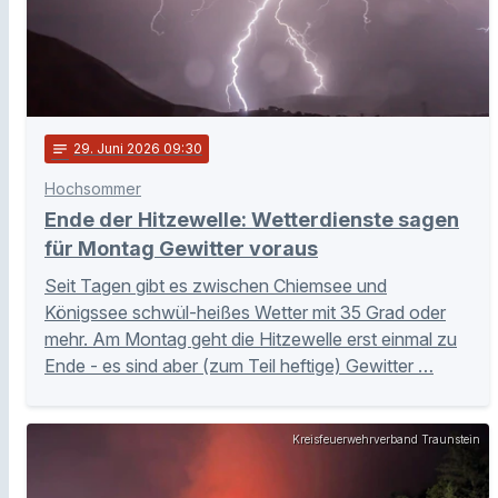
notes
29
. Juni 2026 09:30
Hochsommer
Ende der Hitzewelle: Wetterdienste sagen
für Montag Gewitter voraus
Seit Tagen gibt es zwischen Chiemsee und
Königssee schwül-heißes Wetter mit 35 Grad oder
mehr. Am Montag geht die Hitzewelle erst einmal zu
Ende - es sind aber (zum Teil heftige) Gewitter …
Kreisfeuerwehrverband Traunstein