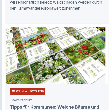
wissenschaftlich belegt: Waldschäden werden durch
den Klimawandel europaweit zunehmen.
Johann Feil
notes
03
. März 2026 11:19
Umweltschutz
Tipps für Kommunen: Welche Bäume und