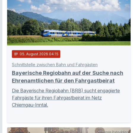
notes
05
. August 2026 04:15
Schnittstelle zwischen Bahn und Fahrgästen
Bayerische Regiobahn auf der Suche nach
Ehrenamtlichen für den Fahrgastbeirat
Die Bayerische Regiobahn (BRB) sucht engagierte
Fahrgäste für ihren Fahrgastbeirat im Netz
Chiemgau-Inntal.
Gemeinde Ruhpolding