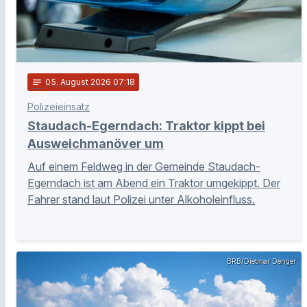
notes
05
. August 2026 07:18
Polizeieinsatz
Staudach-Egerndach: Traktor kippt bei
Ausweichmanöver um
Auf einem Feldweg in der Gemeinde Staudach-
Egerndach ist am Abend ein Traktor umgekippt. Der
Fahrer stand laut Polizei unter Alkoholeinfluss.
BRB/Dietmar Denger