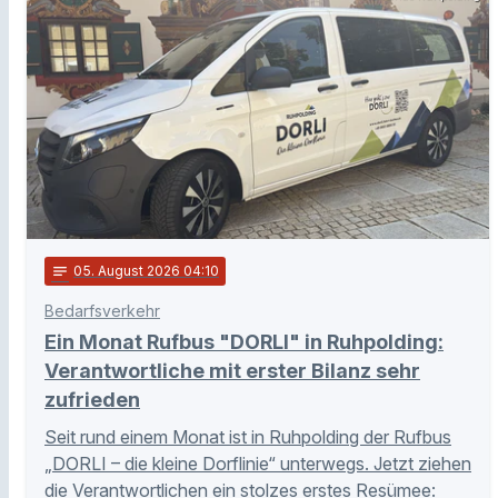
notes
05
. August 2026 04:10
Bedarfsverkehr
Ein Monat Rufbus "DORLI" in Ruhpolding:
Verantwortliche mit erster Bilanz sehr
zufrieden
Seit rund einem Monat ist in Ruhpolding der Rufbus
„DORLI – die kleine Dorflinie“ unterwegs. Jetzt ziehen
die Verantwortlichen ein stolzes erstes Resümee: