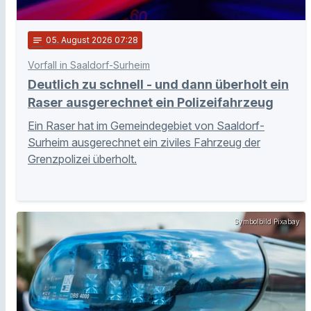
notes
05
. August 2026 07:28
Vorfall in Saaldorf-Surheim
Deutlich zu schnell - und dann überholt ein
Raser ausgerechnet ein Polizeifahrzeug
Ein Raser hat im Gemeindegebiet von Saaldorf-
Surheim ausgerechnet ein ziviles Fahrzeug der
Grenzpolizei überholt.
Symbolbild Pixabay