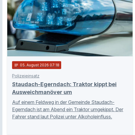
notes
05
. August 2026 07:18
Polizeieinsatz
Staudach-Egerndach: Traktor kippt bei
Ausweichmanöver um
Auf einem Feldweg in der Gemeinde Staudach-
Egerndach ist am Abend ein Traktor umgekippt. Der
Fahrer stand laut Polizei unter Alkoholeinfluss.