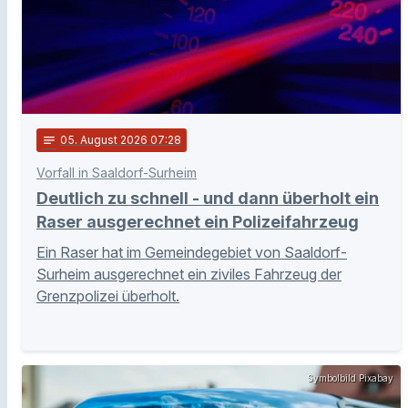
notes
05
. August 2026 07:28
Vorfall in Saaldorf-Surheim
Deutlich zu schnell - und dann überholt ein
Raser ausgerechnet ein Polizeifahrzeug
Ein Raser hat im Gemeindegebiet von Saaldorf-
Surheim ausgerechnet ein ziviles Fahrzeug der
Grenzpolizei überholt.
Symbolbild Pixabay