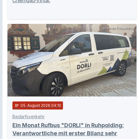
Chiemgau-Inntal.
Gemeinde Ruhpolding
notes
05
. August 2026 04:10
Bedarfsverkehr
Ein Monat Rufbus "DORLI" in Ruhpolding:
Verantwortliche mit erster Bilanz sehr