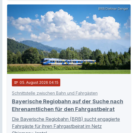
BRB/Dietmar Denger
notes
05
. August 2026 04:15
Schnittstelle zwischen Bahn und Fahrgästen
Bayerische Regiobahn auf der Suche nach
Ehrenamtlichen für den Fahrgastbeirat
Die Bayerische Regiobahn (BRB) sucht engagierte
Fahrgäste für ihren Fahrgastbeirat im Netz