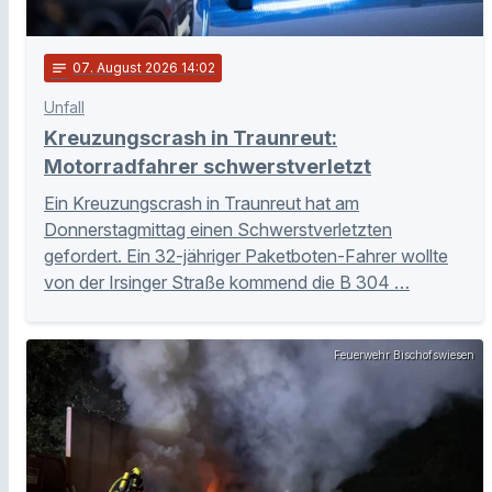
notes
07
. August 2026 14:02
Unfall
Kreuzungscrash in Traunreut:
Motorradfahrer schwerstverletzt
Ein Kreuzungscrash in Traunreut hat am
Donnerstagmittag einen Schwerstverletzten
gefordert. Ein 32-jähriger Paketboten-Fahrer wollte
von der Irsinger Straße kommend die B 304 …
Feuerwehr Bischofswiesen