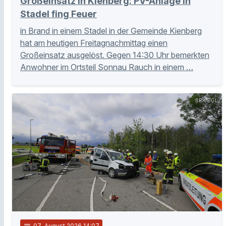
Großeinsatz in Kienberg: PV-Anlage in
Stadel fing Feuer
in Brand in einem Stadel in der Gemeinde Kienberg
hat am heutigen Freitagnachmittag einen
Großeinsatz ausgelöst. Gegen 14:30 Uhr bemerkten
Anwohner im Ortsteil Sonnau Rauch in einem …
BRK BGL
notes
07
. August 2026 14:07