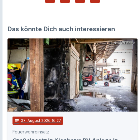
Das könnte Dich auch interessieren
112 News/M.Benje
notes
07
. August 2026 16:27
Feuerwehreinsatz