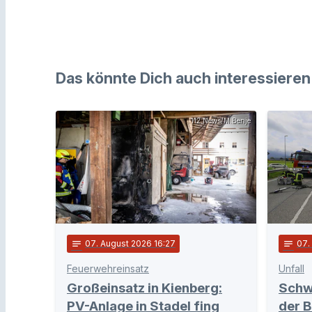
Das könnte Dich auch interessieren
112 News/M.Benje
notes
07
. August 2026 16:27
notes
07
Feuerwehreinsatz
Unfall
Großeinsatz in Kienberg:
Schw
PV-Anlage in Stadel fing
der B