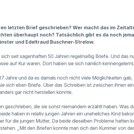
en letzten Brief geschrieben? Wer macht das im Zeitalt
hten überhaupt noch? Tatsächlich gibt es da noch jema
ünster und Edeltraud Buschner-Strelow.
 sich seit sagenhaften 50 Jahren regelmäßig Briefe. Und das nu
msee auf Kur waren. Dort haben sie sich nämlich kennengelernt
7 Jahre und da es damals noch nicht viele Möglichkeiten gab,
 sie sich eben Briefe. Über das Schreiben ist zwischen ihnen e
nders gar nicht herstellen könnte.
en geschrieben, die sie sonst niemandem erzählt haben. Was 
 beide haben in relativ jungen Jahren ein uneheliches Kind bek
er für die jungen Mütter. Da beide dieselben Probleme hatten k
rstehen. „Mit den Briefen konnte man sich den Kummer von der