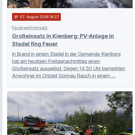
notes
07
. August 2026 16:27
Feuerwehreinsatz
Großeinsatz in Kienberg: PV-Anlage in
Stadel fing Feuer
in Brand in einem Stadel in der Gemeinde Kienberg
hat am heutigen Freitagnachmittag einen
Großeinsatz ausgelöst. Gegen 14:30 Uhr bemerkten
Anwohner im Ortsteil Sonnau Rauch in einem …
BRK BGL