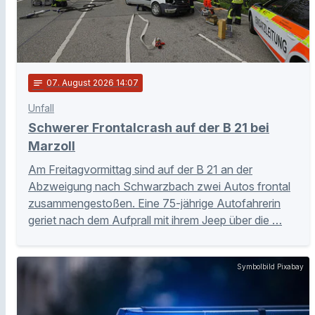
notes
07
. August 2026 14:07
Unfall
Schwerer Frontalcrash auf der B 21 bei
Marzoll
Am Freitagvormittag sind auf der B 21 an der
Abzweigung nach Schwarzbach zwei Autos frontal
zusammengestoßen. Eine 75-jährige Autofahrerin
geriet nach dem Aufprall mit ihrem Jeep über die …
Symbolbild Pixabay