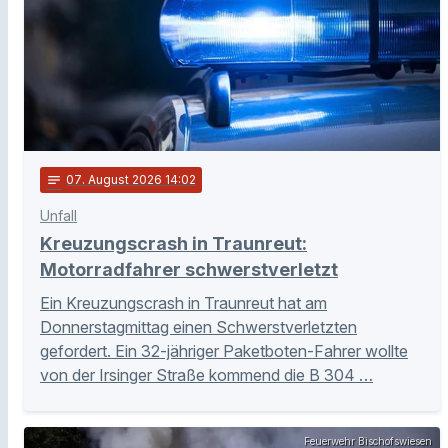
notes
07
. August 2026 14:02
Unfall
Kreuzungscrash in Traunreut:
Motorradfahrer schwerstverletzt
Ein Kreuzungscrash in Traunreut hat am
Donnerstagmittag einen Schwerstverletzten
gefordert. Ein 32-jähriger Paketboten-Fahrer wollte
von der Irsinger Straße kommend die B 304 …
Feuerwehr Bischofswiesen