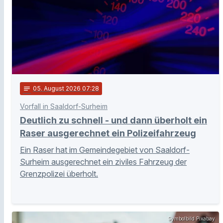
notes
05
. August 2026 07:28
Vorfall in Saaldorf-Surheim
Deutlich zu schnell - und dann überholt ein
Raser ausgerechnet ein Polizeifahrzeug
Ein Raser hat im Gemeindegebiet von Saaldorf-
Surheim ausgerechnet ein ziviles Fahrzeug der
Grenzpolizei überholt.
Symbolbild Pixabay